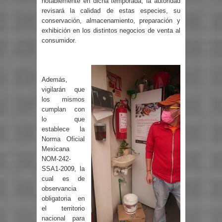
notablemente en dicha temporada, la autoridad
revisará la calidad de estas especies, su
conservación, almacenamiento, preparación y
exhibición en los distintos negocios de venta al
consumidor.
Además,
vigilarán que
los mismos
cumplan con
lo que
establece la
Norma Oficial
Mexicana
NOM-242-
SSA1-2009, la
cual es de
observancia
obligatoria en
el territorio
nacional para