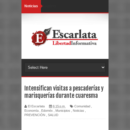
Noticias
Loading...
Intensifican visitas a pescaderías y
marisquerías durante cuaresma
El Escarlata
6:15 p.m.
Comunidad
,
Economía
,
Edoméx
,
Municipios
,
Noticias
,
PREVENCIÓN
,
SALUD