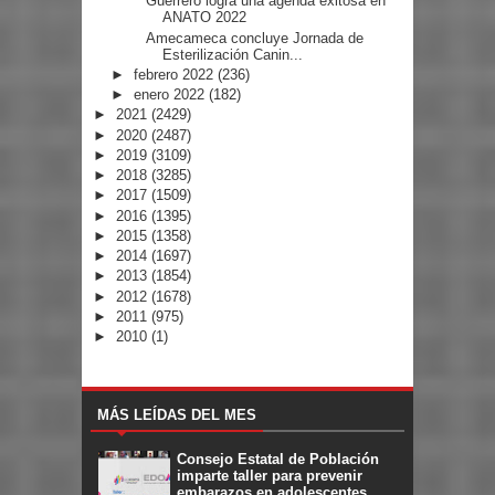
Guerrero logra una agenda exitosa en
ANATO 2022
Amecameca concluye Jornada de
Esterilización Canin...
►
febrero 2022
(236)
►
enero 2022
(182)
►
2021
(2429)
►
2020
(2487)
►
2019
(3109)
►
2018
(3285)
►
2017
(1509)
►
2016
(1395)
►
2015
(1358)
►
2014
(1697)
►
2013
(1854)
►
2012
(1678)
►
2011
(975)
►
2010
(1)
MÁS LEÍDAS DEL MES
Consejo Estatal de Población
imparte taller para prevenir
embarazos en adolescentes