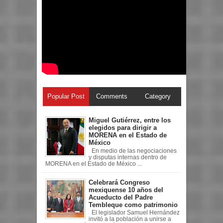
Popular Post
Comments
Category
Miguel Gutiérrez, entre los
elegidos para dirigir a
MORENA en el Estado de
México
En medio de las negociaciones
y disputas internas dentro de
MORENA en el Estado de México ...
Celebrará Congreso
mexiquense 10 años del
Acueducto del Padre
Tembleque como patrimonio
El legislador Samuel Hernández
invitó a la población a unirse a