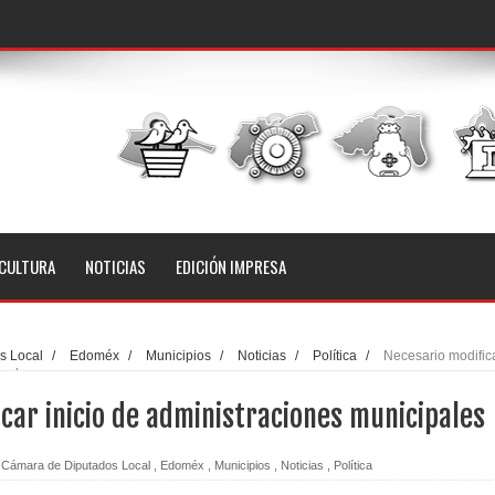
CULTURA
NOTICIAS
EDICIÓN IMPRESA
s Local
/
Edoméx
/
Municipios
/
Noticias
/
Política
/
Necesario modific
ipales
car inicio de administraciones municipales
Cámara de Diputados Local
,
Edoméx
,
Municipios
,
Noticias
,
Política