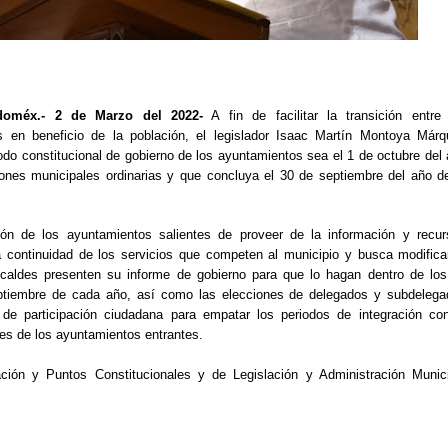
doméx.- 2 de Marzo del 2022-
A fin de facilitar la transición entre
s en beneficio de la población, el legislador Isaac Martín Montoya Már
iodo constitucional de gobierno de los ayuntamientos sea el 1 de octubre del
iones municipales ordinarias y que concluya el 30 de septiembre del año d
ión de los ayuntamientos salientes de proveer de la información y recur
la continuidad de los servicios que competen al municipio y busca modifica
lcaldes presenten su informe de gobierno para que lo hagan dentro de lo
eptiembre de cada año, así como las elecciones de delegados y subdelega
de participación ciudadana para empatar los periodos de integración co
es de los ayuntamientos entrantes.
ión y Puntos Constitucionales y de Legislación y Administración Munici