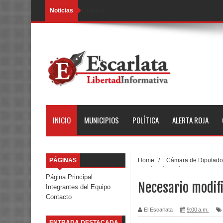
Noticias
Loading...
INICIO
MUNICIPIOS
POLÍTICA
ALERTA ROJA
PÁGINAS
Home
/
Cámara de Diputado
inicio de administraciones munic
Página Principal
Necesario modifi
Integrantes del Equipo
Contacto
El Escarlata
9:00 a.m.
ENTRADA DESTACADA