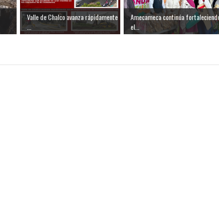
Valle de Chalco avanza rápidamente
Amecameca continúa fortaleciend
...
el...