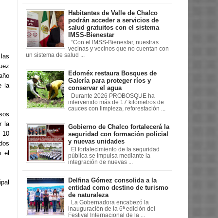
Habitantes de Valle de Chalco
podrán acceder a servicios de
salud gratuitos con el sistema
IMSS-Bienestar
“Con el IMSS-Bienestar, nuestras
vecinas y vecinos que no cuentan con
un sistema de salud ...
 las
quez
Edoméx restaura Bosques de
 año
Galería para proteger ríos y
e la
conservar el agua
Durante 2026 PROBOSQUE ha
intervenido más de 17 kilómetros de
cauces con limpieza, reforestación ...
sos
r la
Gobierno de Chalco fortalecerá la
s 10
seguridad con formación policial
y nuevas unidades
dos
El fortalecimiento de la seguridad
n el
pública se impulsa mediante la
integración de nuevas ...
Delfina Gómez consolida a la
pal
entidad como destino de turismo
de naturaleza
La Gobernadora encabezó la
inauguración de la 6ª edición del
Festival Internacional de la ...