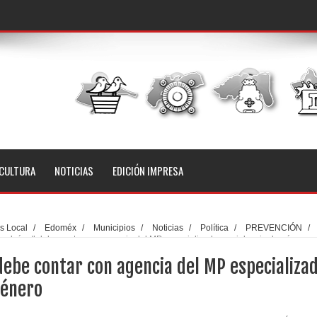
CULTURA
NOTICIAS
EDICIÓN IMPRESA
s Local
/
Edoméx
/
Municipios
/
Noticias
/
Política
/
PREVENCIÓN
/
alcóyotl debe contar con agencia del MP especializada en violencia de género
debe contar con agencia del MP especializa
género