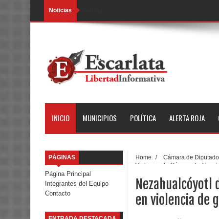
Noticias
Loading...
INICIO
MUNICIPIOS
POLÍTICA
ALERTA ROJA
PÁGINAS
Home
/
Cámara de Diputado
Violencia de Género
/
Nezahu
Página Principal
Nezahualcóyotl 
Integrantes del Equipo
Contacto
en violencia de 
ENTRADA DESTACADA