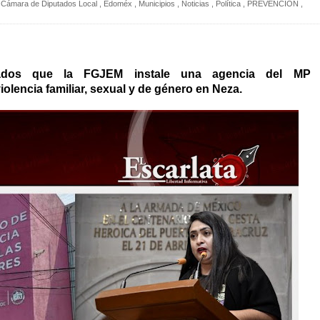
Cámara de Diputados Local
,
Edoméx
,
Municipios
,
Noticias
,
Política
,
PREVENCIÓN
,
ados que la FGJEM instale una agencia del MP
iolencia familiar, sexual y de género en Neza.