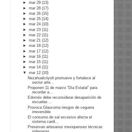
►
mar 29
(13)
►
mar 28
(17)
►
mar 26
(15)
►
mar 25
(14)
►
mar 24
(10)
►
mar 23
(11)
►
mar 22
(11)
►
mar 21
(12)
►
mar 18
(12)
►
mar 17
(12)
►
mar 16
(11)
►
mar 15
(11)
►
mar 14
(11)
▼
mar 12
(10)
Nezahualcóyotl promueve y fortalece al
sector arte...
Proponen 11 de marzo “Día Estatal” para
recordar a...
Edoméx debe reconsiderar desaparición de
escuelas ...
Provoca Glaucoma riesgos de ceguera
irreversible
El consumo de sal excesivo afecta el
sistema cardi...
Preservan artesanos mexiquenses técnicas
milenarias