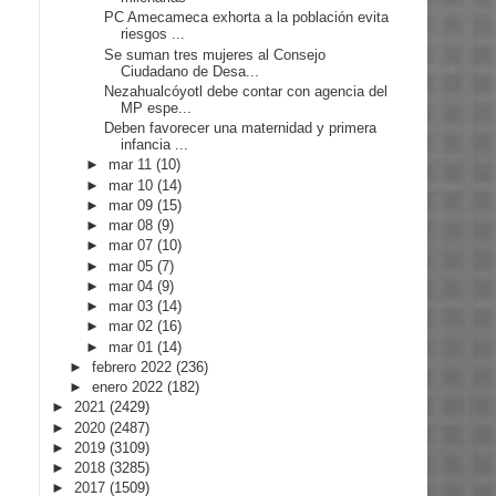
PC Amecameca exhorta a la población evita
riesgos ...
Se suman tres mujeres al Consejo
Ciudadano de Desa...
Nezahualcóyotl debe contar con agencia del
MP espe...
Deben favorecer una maternidad y primera
infancia ...
►
mar 11
(10)
►
mar 10
(14)
►
mar 09
(15)
►
mar 08
(9)
►
mar 07
(10)
►
mar 05
(7)
►
mar 04
(9)
►
mar 03
(14)
►
mar 02
(16)
►
mar 01
(14)
►
febrero 2022
(236)
►
enero 2022
(182)
►
2021
(2429)
►
2020
(2487)
►
2019
(3109)
►
2018
(3285)
►
2017
(1509)