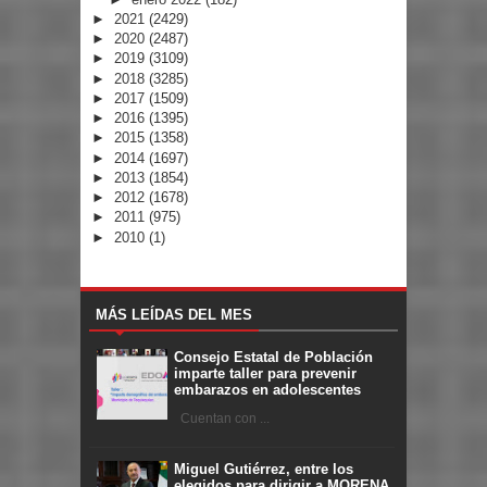
►
2021
(2429)
►
2020
(2487)
►
2019
(3109)
►
2018
(3285)
►
2017
(1509)
►
2016
(1395)
►
2015
(1358)
►
2014
(1697)
►
2013
(1854)
►
2012
(1678)
►
2011
(975)
►
2010
(1)
MÁS LEÍDAS DEL MES
Consejo Estatal de Población
imparte taller para prevenir
embarazos en adolescentes
Cuentan con ...
Miguel Gutiérrez, entre los
elegidos para dirigir a MORENA