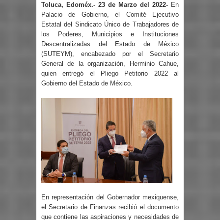
Toluca, Edoméx.- 23 de Marzo del 2022-
En
Palacio de Gobierno, el Comité Ejecutivo
Estatal del Sindicato Único de Trabajadores de
los Poderes, Municipios e Instituciones
Descentralizadas del Estado de México
(SUTEYM), encabezado por el Secretario
General de la organización, Herminio Cahue,
quien entregó el Pliego Petitorio 2022 al
Gobierno del Estado de México.
En representación del Gobernador mexiquense,
el Secretario de Finanzas recibió el documento
que contiene las aspiraciones y necesidades de