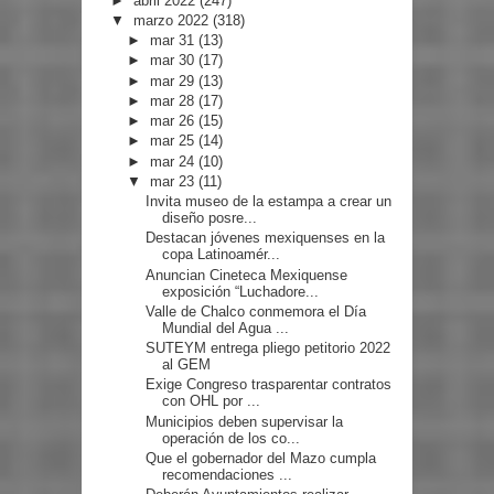
►
abril 2022
(247)
▼
marzo 2022
(318)
►
mar 31
(13)
►
mar 30
(17)
►
mar 29
(13)
►
mar 28
(17)
►
mar 26
(15)
►
mar 25
(14)
►
mar 24
(10)
▼
mar 23
(11)
Invita museo de la estampa a crear un
diseño posre...
Destacan jóvenes mexiquenses en la
copa Latinoamér...
Anuncian Cineteca Mexiquense
exposición “Luchadore...
Valle de Chalco conmemora el Día
Mundial del Agua ...
SUTEYM entrega pliego petitorio 2022
al GEM
Exige Congreso trasparentar contratos
con OHL por ...
Municipios deben supervisar la
operación de los co...
Que el gobernador del Mazo cumpla
recomendaciones ...