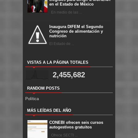
en el Estado de México
En medio de las ...
Inaugura DIFEM el Segundo
Congreso de alimentación y
nutrición
El Estado de ...
VISTAS A LA PÁGINA TOTALES
2,455,682
RANDOM POSTS
Política
MÁS LEÍDAS DEL AÑO
CONEBI ofrecen seis cursos
autogestivos gratuitos
Ofrece SECTI ...