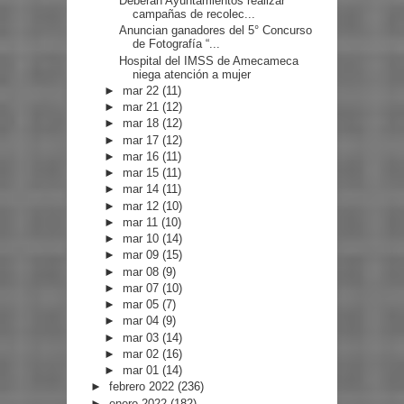
Deberán Ayuntamientos realizar
campañas de recolec...
Anuncian ganadores del 5° Concurso
de Fotografía “...
Hospital del IMSS de Amecameca
niega atención a mujer
►
mar 22
(11)
►
mar 21
(12)
►
mar 18
(12)
►
mar 17
(12)
►
mar 16
(11)
►
mar 15
(11)
►
mar 14
(11)
►
mar 12
(10)
►
mar 11
(10)
►
mar 10
(14)
►
mar 09
(15)
►
mar 08
(9)
►
mar 07
(10)
►
mar 05
(7)
►
mar 04
(9)
►
mar 03
(14)
►
mar 02
(16)
►
mar 01
(14)
►
febrero 2022
(236)
►
enero 2022
(182)