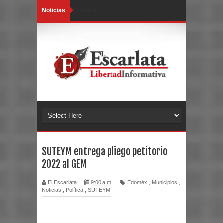
Noticias
Loading...
SUTEYM entrega pliego petitorio
2022 al GEM
El Escarlata
9:00 a.m.
Edoméx
,
Municipios
,
Noticias
,
Política
,
SUTEYM