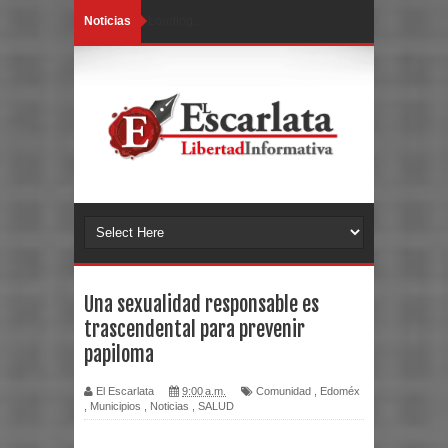
Noticias
Loading...
Una sexualidad responsable es
trascendental para prevenir
papiloma
El Escarlata
9:00 a.m.
Comunidad
,
Edoméx
,
Municipios
,
Noticias
,
SALUD