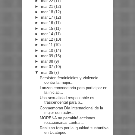
►
mar 22
(11)
►
mar 21
(12)
►
mar 18
(12)
►
mar 17
(12)
►
mar 16
(11)
►
mar 15
(11)
►
mar 14
(11)
►
mar 12
(10)
►
mar 11
(10)
►
mar 10
(14)
►
mar 09
(15)
►
mar 08
(9)
►
mar 07
(10)
▼
mar 05
(7)
Persisten feminicidios y violencia
contra la mujer...
Lanzan convocatoria para participar en
la iniciati...
Una sexualidad responsable es
trascendental para p...
Conmemoran Día internacional de la
mujer con activ...
MORENA no permitirá acciones
reaccionarias contra ...
Realizan foro por la igualdad sustantiva
en Ecatepec