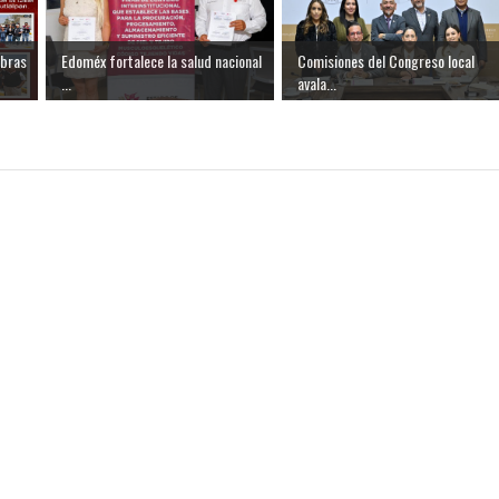
obras
Edoméx fortalece la salud nacional
Comisiones del Congreso local
...
avala...