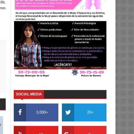
ida,
res
SOCIAL MEDIA
3,000+
20+