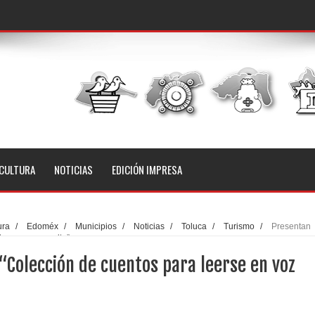
CULTURA
NOTICIAS
EDICIÓN IMPRESA
ura
/
Edoméx
/
Municipios
/
Noticias
/
Toluca
/
Turismo
/
Presentan
leerse en voz alta”
“Colección de cuentos para leerse en voz