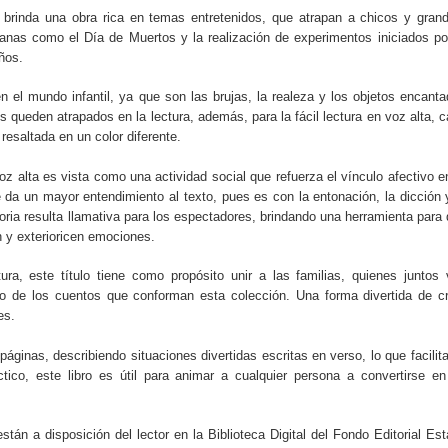
 brinda una obra rica en temas entretenidos, que atrapan a chicos y gran
canas como el Día de Muertos y la realización de experimentos iniciados po
ños.
 el mundo infantil, ya que son las brujas, la realeza y los objetos encant
s queden atrapados en la lectura, además, para la fácil lectura en voz alta, 
resaltada en un color diferente.
voz alta es vista como una actividad social que refuerza el vínculo afectivo e
e da un mayor entendimiento al texto, pues es con la entonación, la dicción 
oria resulta llamativa para los espectadores, brindando una herramienta para
n y exterioricen emociones.
ra, este título tiene como propósito unir a las familias, quienes juntos
 de los cuentos que conforman esta colección. Una forma divertida de c
es.
áginas, describiendo situaciones divertidas escritas en verso, lo que facilit
ctico, este libro es útil para animar a cualquier persona a convertirse e
tán a disposición del lector en la Biblioteca Digital del Fondo Editorial Es