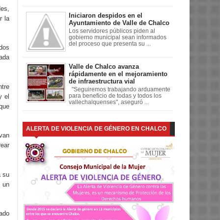
des,
Iniciaron despidos en el
r la
Ayuntamiento de Valle de Chalco
Los servidores públicos piden al
gobierno municipal sean informados
del proceso que presenta su ...
ados
cada
Valle de Chalco avanza
rápidamente en el mejoramiento
de infraestructura vial
ntre
"Seguiremos trabajando arduamente
y el
para beneficio de todas y todos los
vallechalquenses", aseguró ...
 que
ALERTA DE VIOLENCIA DE GÉNERO EN CHALCO
 van
rear
a su
n un
tado