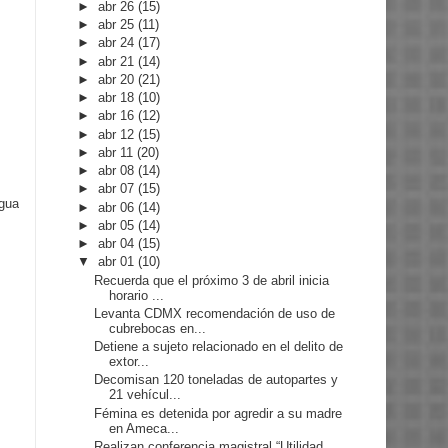
►
abr 26
(15)
►
abr 25
(11)
►
abr 24
(17)
►
abr 21
(14)
►
abr 20
(21)
►
abr 18
(10)
►
abr 16
(12)
►
abr 12
(15)
►
abr 11
(20)
►
abr 08
(14)
►
abr 07
(15)
igua
►
abr 06
(14)
►
abr 05
(14)
►
abr 04
(15)
▼
abr 01
(10)
Recuerda que el próximo 3 de abril inicia
horario ...
Levanta CDMX recomendación de uso de
cubrebocas en...
Detiene a sujeto relacionado en el delito de
extor...
Decomisan 120 toneladas de autopartes y
21 vehícul...
Fémina es detenida por agredir a su madre
en Ameca...
Realizan conferencia magistral “Utilidad