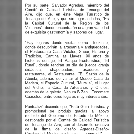
Por su parte, Salvador Agredas, miembro del
Comité de Calidad Turística de Tenango del
Aire, dijo que, en éste Mapa Turístico de
Tenango del Aire, y que sin lugar a dudas, "Es
la Capital Cultural de la Región de los
Volcanes", dónde encontrarán una gran variedad
de exquisita gastronomía y sabores del lugar.
"Hay lugares donde visitar como: Teozintle,
donde descubrirán la artesanía y antigüedades,
el Restaurante Casa Vidalco, Sabor, Historia y
Tradición, Cantina las Llaves, 90 años de
historias contigo, El Parque Ecoturístico, "El
Rural", dónde tendrán un día de juegos granja
didáctica, chapoteadero, asadores y
restaurante, el Restaurante, "El Sazón de la
Abuela, además de visitar el Museo Casa de
Madera, el Espacio Cultural, "Muralla", el Lugar
del Vidrio, la Casa de Artesanos y Oficios,
además de la galería, Nahum B Zenil, Tecomate
Cuacolco, entre otros lugares muy interesantes.
Puntualizó diciendo que, "Está Guía Turística y
promocional se produjo gracias al apoyo
recibido del Gobierno del Estado de México,
gestionado por el Comité de Calidad Turística
de Tenango del Aire, con el desarrollo creativo
de la firma de diseño Agredas-Diseño-
Creatividad- Medios y a la iniciativa privada".