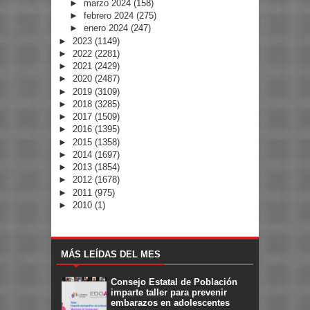
►
marzo 2024
(158)
►
febrero 2024
(275)
►
enero 2024
(247)
►
2023
(1149)
►
2022
(2281)
►
2021
(2429)
►
2020
(2487)
►
2019
(3109)
►
2018
(3285)
►
2017
(1509)
►
2016
(1395)
►
2015
(1358)
►
2014
(1697)
►
2013
(1854)
►
2012
(1678)
►
2011
(975)
►
2010
(1)
MÁS LEÍDAS DEL MES
Consejo Estatal de Población
imparte taller para prevenir
embarazos en adolescentes