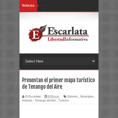
Noticias
Loading...
Presentan el primer mapa turístico
de Tenango del Aire
El Escarlata
8:00 a.m.
Edoméx
,
Municipios
,
Noticias
,
Tenango del Aire
,
Turismo