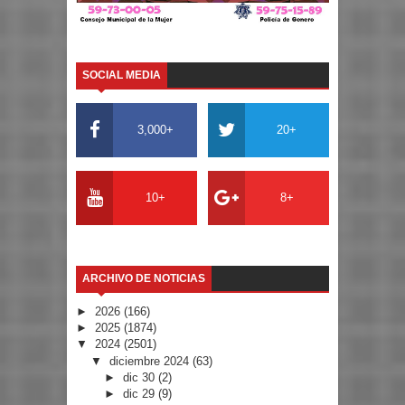
SOCIAL MEDIA
3,000+
20+
10+
8+
ARCHIVO DE NOTICIAS
►
2026
(166)
►
2025
(1874)
▼
2024
(2501)
▼
diciembre 2024
(63)
►
dic 30
(2)
►
dic 29
(9)