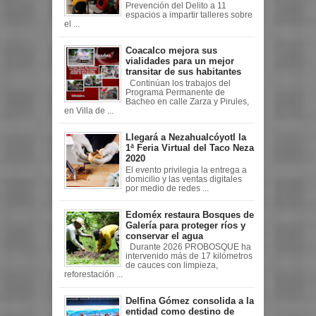
Prevención del Delito a 11
espacios a impartir talleres sobre
el ...
Coacalco mejora sus
vialidades para un mejor
transitar de sus habitantes
Continúan los trabajos del
Programa Permanente de
Bacheo en calle Zarza y Pirules,
en Villa de ...
Llegará a Nezahualcóyotl la
1ª Feria Virtual del Taco Neza
2020
El evento privilegia la entrega a
domicilio y las ventas digitales
por medio de redes ...
Edoméx restaura Bosques de
Galería para proteger ríos y
conservar el agua
Durante 2026 PROBOSQUE ha
intervenido más de 17 kilómetros
de cauces con limpieza,
reforestación ...
Delfina Gómez consolida a la
entidad como destino de