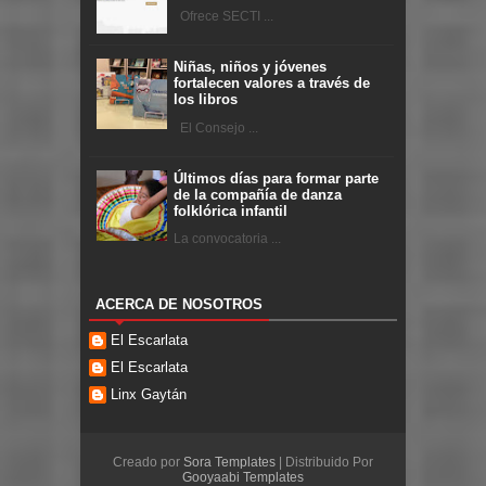
Ofrece SECTI ...
Niñas, niños y jóvenes
fortalecen valores a través de
los libros
El Consejo ...
Últimos días para formar parte
de la compañía de danza
folklórica infantil
La convocatoria ...
ACERCA DE NOSOTROS
El Escarlata
El Escarlata
Linx Gaytán
Creado por
Sora Templates
| Distribuido Por
Gooyaabi Templates