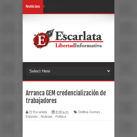
Noticias
Loading...
Arranca GEM credencialización de
trabajadores
El Escarlata
8:00 a.m.
Delfina Gomez
,
Edoméx
,
Noticias
,
Política