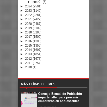
►
ene 01
(6)
►
2024
(2501)
►
2023
(1149)
►
2022
(2281)
►
2021
(2429)
►
2020
(2487)
►
2019
(3109)
►
2018
(3285)
►
2017
(1509)
►
2016
(1395)
►
2015
(1358)
►
2014
(1697)
►
2013
(1854)
►
2012
(1678)
►
2011
(975)
►
2010
(1)
MÁS LEÍDAS DEL MES
Consejo Estatal de Población
imparte taller para prevenir
embarazos en adolescentes