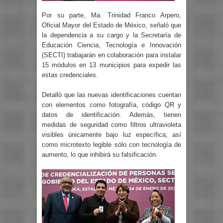
Por su parte, Ma. Trinidad Franco Arpero,
Oficial Mayor del Estado de México, señaló que
la dependencia a su cargo y la Secretaría de
Educación Ciencia, Tecnología e Innovación
(SECTI) trabajarán en colaboración para instalar
15 módulos en 13 municipios para expedir las
estas credenciales.
Detalló que las nuevas identificaciones cuentan
con elementos como fotografía, código QR y
datos de identificación. Además, tienen
medidas de seguridad como filtros ultravioleta
visibles únicamente bajo luz específica, así
como microtexto legible sólo con tecnología de
aumento, lo que inhibirá su falsificación.