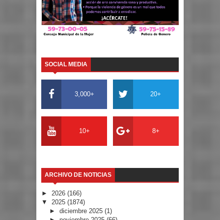
SOCIAL MEDIA
3,000+
20+
10+
8+
ARCHIVO DE NOTICIAS
►
2026
(166)
▼
2025
(1874)
►
diciembre 2025
(1)
►
noviembre 2025
(66)