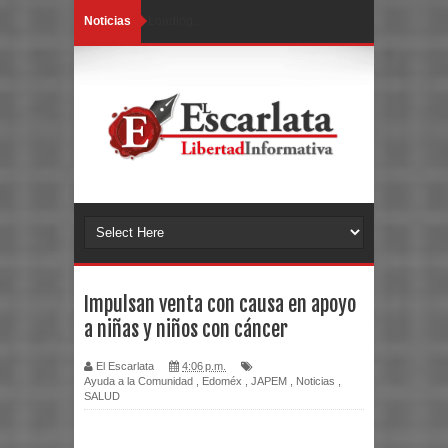
Noticias
Loading...
Impulsan venta con causa en apoyo
a niñas y niños con cáncer
El Escarlata
4:06 p.m.
Ayuda a la Comunidad
,
Edoméx
,
JAPEM
,
Noticias
,
SALUD