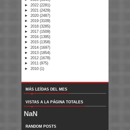
►
2022
(2281)
►
2021
(2429)
►
2020
(2487)
►
2019
(3109)
►
2018
(3285)
►
2017
(1509)
►
2016
(1395)
►
2015
(1358)
►
2014
(1697)
►
2013
(1854)
►
2012
(1678)
►
2011
(975)
►
2010
(1)
MÁS LEÍDAS DEL MES
VISTAS A LA PÁGINA TOTALES
NaN
RANDOM POSTS