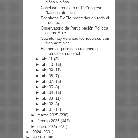
niñas y niños ...
Concluye con éxito el 1° Congreso
Nacional de Educ...
Encabeza PVEM recorridos en todo el
Edoméx
Observatorio de Participación Política
de las Muje...
Cuando hay voluntad los recursos son
bien administ...
Elementos policiacos recuperan
motocicleta que hab...
►
abr 11
(3)
►
abr 10
(16)
►
abr 09
(11)
►
abr 08
(7)
►
abr 07
(15)
►
abr 05
(8)
►
abr 04
(16)
►
abr 03
(11)
►
abr 02
(3)
►
abr 01
(14)
►
marzo 2025
(238)
►
febrero 2025
(342)
►
enero 2025
(201)
►
2024
(2501)
►
2023
(1149)