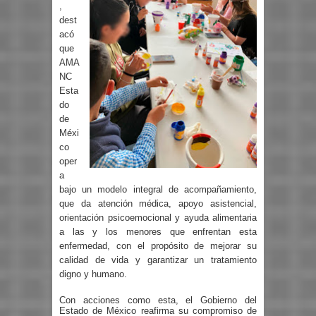
,
dest
acó
que
AMA
NC
Esta
do
de
Méxi
co
oper
a
bajo un modelo integral de acompañamiento,
que da atención médica, apoyo asistencial,
orientación psicoemocional y ayuda alimentaria
a las y los menores que enfrentan esta
enfermedad, con el propósito de mejorar su
calidad de vida y garantizar un tratamiento
digno y humano.
Con acciones como esta, el Gobierno del
Estado de México reafirma su compromiso de