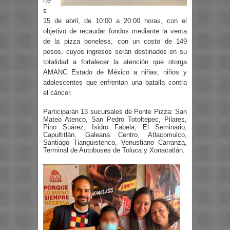
rte
s
15 de abril, de 10:00 a 20:00 horas, con el
objetivo de recaudar fondos mediante la venta
de la pizza boneless, con un costo de 149
pesos, cuyos ingresos serán destinados en su
totalidad a fortalecer la atención que otorga
AMANC Estado de México a niñas, niños y
adolescentes que enfrentan una batalla contra
el cáncer.
Participarán 13 sucursales de Ponte Pizza: San
Mateo Atenco, San Pedro Totoltepec, Pilares,
Pino Suárez, Isidro Fabela, El Seminario,
Capultitlán, Galeana Centro, Atlacomulco,
Santiago Tianguistenco, Venustiano Carranza,
Terminal de Autobuses de Toluca y Xonacatlán.