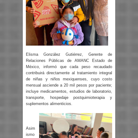
Elisma González Gutiérrez, Gerente de
Relaciones Públicas de AMANC Estado de
México, informó que cada peso recaudado
contribuirá directamente al tratamiento integral
de niñas y niños mexiquenses, cuyo costo
mensual asciende a 20 mil pesos por paciente;
incluye medicamentos, estudios de laboratorio,
transporte, hospedaje postquimioterapia y
suplementos alimenticios.
Asim
ismo