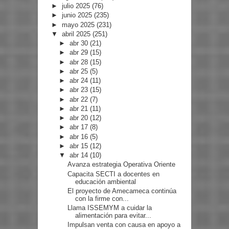
►
julio 2025
(76)
►
junio 2025
(235)
►
mayo 2025
(231)
▼
abril 2025
(251)
►
abr 30
(21)
►
abr 29
(15)
►
abr 28
(15)
►
abr 25
(5)
►
abr 24
(11)
►
abr 23
(15)
►
abr 22
(7)
►
abr 21
(11)
►
abr 20
(12)
►
abr 17
(8)
►
abr 16
(5)
►
abr 15
(12)
▼
abr 14
(10)
Avanza estrategia Operativa Oriente
Capacita SECTI a docentes en
educación ambiental
El proyecto de Amecameca continúa
con la firme con...
Llama ISSEMYM a cuidar la
alimentación para evitar...
Impulsan venta con causa en apoyo a