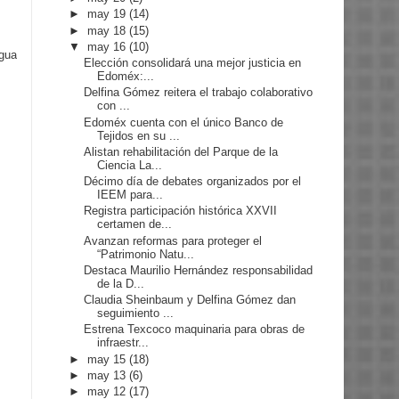
►
may 19
(14)
►
may 18
(15)
▼
may 16
(10)
igua
Elección consolidará una mejor justicia en
Edoméx:...
Delfina Gómez reitera el trabajo colaborativo
con ...
Edoméx cuenta con el único Banco de
Tejidos en su ...
Alistan rehabilitación del Parque de la
Ciencia La...
Décimo día de debates organizados por el
IEEM para...
Registra participación histórica XXVII
certamen de...
Avanzan reformas para proteger el
“Patrimonio Natu...
Destaca Maurilio Hernández responsabilidad
de la D...
Claudia Sheinbaum y Delfina Gómez dan
seguimiento ...
Estrena Texcoco maquinaria para obras de
infraestr...
►
may 15
(18)
►
may 13
(6)
►
may 12
(17)