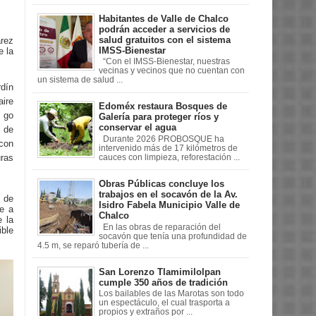
Habitantes de Valle de Chalco
podrán acceder a servicios de
salud gratuitos con el sistema
rez
IMSS-Bienestar
e la
“Con el IMSS-Bienestar, nuestras
vecinas y vecinos que no cuentan con
un sistema de salud ...
dín
aire
Edoméx restaura Bosques de
e go
Galería para proteger ríos y
conservar el agua
 de
Durante 2026 PROBOSQUE ha
 con
intervenido más de 17 kilómetros de
ras
cauces con limpieza, reforestación ...
Obras Públicas concluye los
trabajos en el socavón de la Av.
 de
Isidro Fabela Municipio Valle de
ue a
Chalco
 la
En las obras de reparación del
ble
socavón que tenía una profundidad de
4.5 m, se reparó tubería de ...
San Lorenzo Tlamimilolpan
cumple 350 años de tradición
Los bailables de las Marotas son todo
un espectáculo, el cual trasporta a
propios y extraños por ...