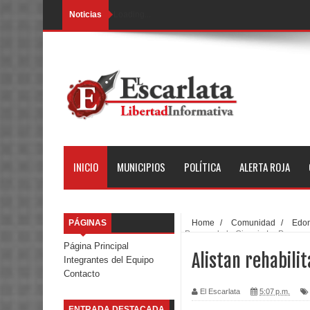
Noticias
Loading...
INICIO
MUNICIPIOS
POLÍTICA
ALERTA ROJA
PÁGINAS
Home
/
Comunidad
/
Edo
Parque de la Ciencia La Paz
Página Principal
Alistan rehabilit
Integrantes del Equipo
Contacto
El Escarlata
5:07 p.m.
ENTRADA DESTACADA