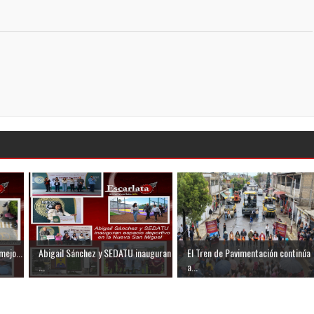
mejo...
Abigail Sánchez y SEDATU inauguran
El Tren de Pavimentación continúa
...
a...