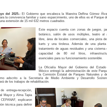
yo del 2025.-
El Gobierno que encabeza la Maestra Delfina Gómez Álva
para la convivencia familiar y sano esparcimiento, uno de ellos es el Parque d
e una extensión de 15 mil 632 metros cuadrados.
Este espacio cuenta con zonas de juegos, jar
botánico, salón de usos múltiples, teatro al 
libre, área de locales comerciales, una pista d
karts y una tirolesa. Además de una planta
tratamiento de aguas residuales y una cisterna
capacidad de 80 mil litros, infraestructu
esenciales para su funcionamiento sostenible.
La Oficialía Mayor del Gobierno del Estado
México entregó la administración de este Parq
la Comisión Estatal de Parques Naturales y de
mo adscrito a la Secretaría de Medio Ambiente y Desarrollo Sosteni
á de los trabajos de rehabilitación.
de entrega-recepción,
ial Mayor y Alma Tapia
e CEPANAF, explicaron
ón técnica para definir