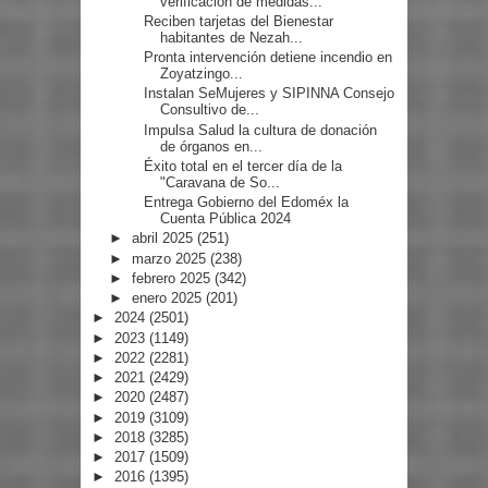
verificación de medidas...
Reciben tarjetas del Bienestar
habitantes de Nezah...
Pronta intervención detiene incendio en
Zoyatzingo...
Instalan SeMujeres y SIPINNA Consejo
Consultivo de...
Impulsa Salud la cultura de donación
de órganos en...
Éxito total en el tercer día de la
"Caravana de So...
Entrega Gobierno del Edoméx la
Cuenta Pública 2024
►
abril 2025
(251)
►
marzo 2025
(238)
►
febrero 2025
(342)
►
enero 2025
(201)
►
2024
(2501)
►
2023
(1149)
►
2022
(2281)
►
2021
(2429)
►
2020
(2487)
►
2019
(3109)
►
2018
(3285)
►
2017
(1509)
►
2016
(1395)