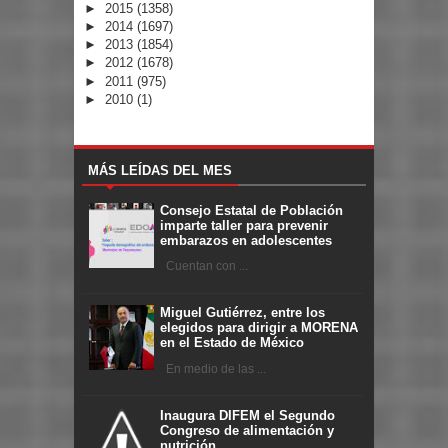
►
2015
(1358)
►
2014
(1697)
►
2013
(1854)
►
2012
(1678)
►
2011
(975)
►
2010
(1)
MÁS LEÍDAS DEL MES
Consejo Estatal de Población
imparte taller para prevenir
embarazos en adolescentes
Cuentan con ...
Miguel Gutiérrez, entre los
elegidos para dirigir a MORENA
en el Estado de México
En medio de las ...
Inaugura DIFEM el Segundo
Congreso de alimentación y
nutrición