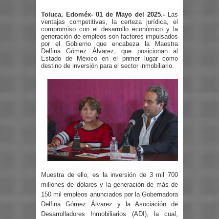
Toluca, Edoméx- 01 de Mayo del 2025.-
Las
ventajas competitivas, la certeza jurídica, el
compromiso con el desarrollo económico y la
generación de empleos son factores impulsados
por el Gobierno que encabeza la Maestra
Delfina Gómez Álvarez, que posicionan al
Estado de México en el primer lugar como
destino de inversión para el sector inmobiliario.
Muestra de ello, es la inversión de 3 mil 700
millones de dólares y la generación de más de
150 mil empleos anunciados por la Gobernadora
Delfina Gómez Álvarez y la Asociación de
Desarrolladores Inmobiliarios (ADI), la cual,