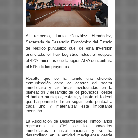
Al respecto, Laura González Hernández,
Secretaria de Desarrollo Económico del Estado
de México puntualizó que, de esta inversión
anunciada, el Hub Logístico-Industrial ocupará
el 42%, mientras que la región AIFA concentrará
el 51% de los proyectos.
Resaltó que se ha tenido una eficiente
comunicación entre los actores del sector
inmobiliario y las áreas involucradas en la
planeación y desarrollo de los proyectos, desde
el ámbito municipal, estatal, y hasta el federal
que ha permitido dar un seguimiento puntual a
cada uno y materializar esta importante
inversión.
La Asociación de Desarrolladores Inmobiliarios
representa al 70% de los proyectos
inmobiliarios a nivel nacional y se ha
desarrollado en la entidad mexiquense desde