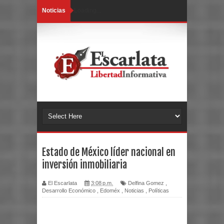
Noticias
Loading...
Estado de México líder nacional en
inversión inmobiliaria
El Escarlata
3:08 p.m.
Delfina Gomez
,
Desarrollo Económico
,
Edoméx
,
Noticias
,
Políticas