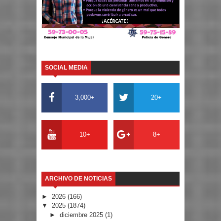
SOCIAL MEDIA
3,000+
20+
10+
8+
ARCHIVO DE NOTICIAS
►
2026
(166)
▼
2025
(1874)
►
diciembre 2025
(1)