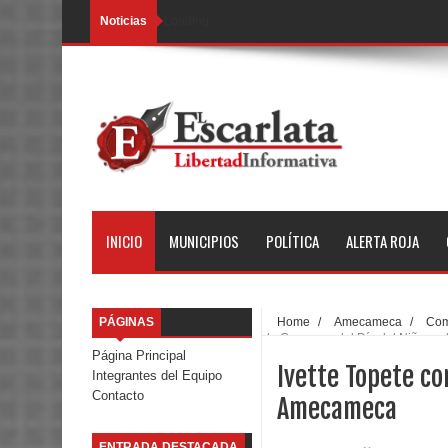
Noticias
Loading...
INICIO
MUNICIPIOS
POLÍTICA
ALERTA ROJA
PÁGINAS
Home
/
Amecameca
/
Com
la Caravana del Día del Niño e
Página Principal
Ivette Topete co
Integrantes del Equipo
Contacto
Amecameca
ENTRADA DESTACADA