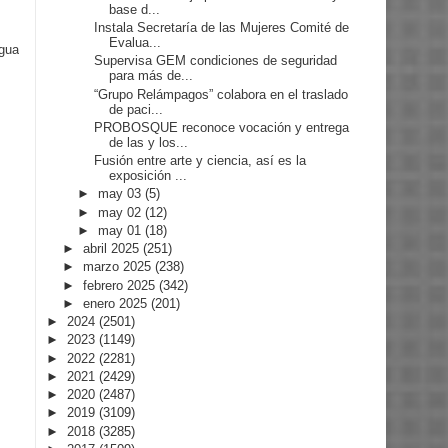
base d...
Instala Secretaría de las Mujeres Comité de
Evalua...
igua
Supervisa GEM condiciones de seguridad
para más de...
“Grupo Relámpagos” colabora en el traslado
de paci...
PROBOSQUE reconoce vocación y entrega
de las y los...
Fusión entre arte y ciencia, así es la
exposición ...
►
may 03
(5)
►
may 02
(12)
►
may 01
(18)
►
abril 2025
(251)
►
marzo 2025
(238)
►
febrero 2025
(342)
►
enero 2025
(201)
►
2024
(2501)
►
2023
(1149)
►
2022
(2281)
►
2021
(2429)
►
2020
(2487)
►
2019
(3109)
►
2018
(3285)