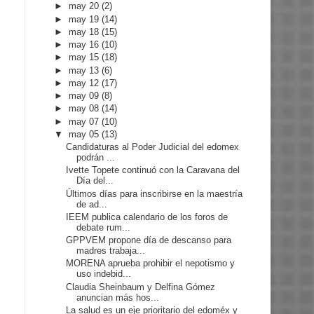
►
may 20
(2)
►
may 19
(14)
►
may 18
(15)
►
may 16
(10)
►
may 15
(18)
►
may 13
(6)
►
may 12
(17)
►
may 09
(8)
►
may 08
(14)
►
may 07
(10)
▼
may 05
(13)
Candidaturas al Poder Judicial del edomex
podrán ...
Ivette Topete continuó con la Caravana del
Día del...
Últimos días para inscribirse en la maestría
de ad...
IEEM publica calendario de los foros de
debate rum...
GPPVEM propone día de descanso para
madres trabaja...
MORENA aprueba prohibir el nepotismo y
uso indebid...
Claudia Sheinbaum y Delfina Gómez
anuncian más hos...
La salud es un eje prioritario del edoméx y