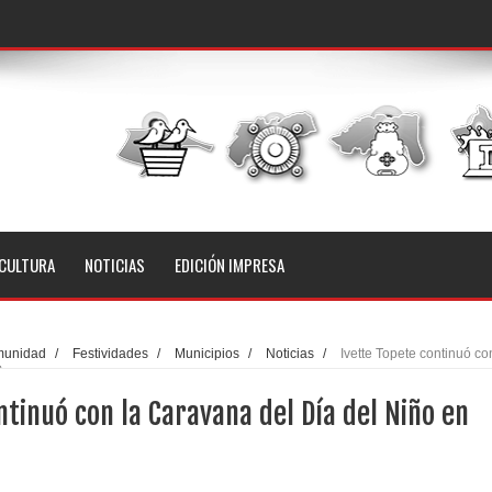
CULTURA
NOTICIAS
EDICIÓN IMPRESA
unidad
/
Festividades
/
Municipios
/
Noticias
/
Ivette Topete continuó co
n Amecameca
ntinuó con la Caravana del Día del Niño en