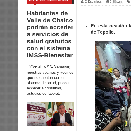
El Escarlata
6:30 p.m.
Habitantes de
Valle de Chalco
En esta ocasión la
podrán acceder
de Tepollo.
a servicios de
salud gratuitos
con el sistema
IMSS-Bienestar
“Con el IMSS-Bienestar,
nuestras vecinas y vecinos
que no cuentan con un
sistema de salud, pueden
acceder a consultas,
estudios de laborat...