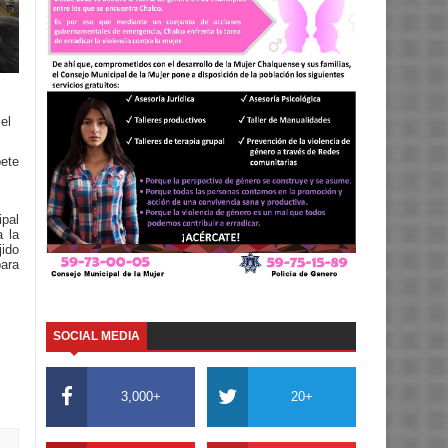
el
pete
pal
 la
jido
para
SOCIAL MEDIA
3,000+
20+