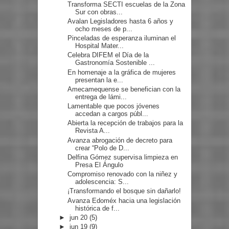
Transforma SECTI escuelas de la Zona
Sur con obras...
Avalan Legisladores hasta 6 años y
ocho meses de p...
Pinceladas de esperanza iluminan el
Hospital Mater...
Celebra DIFEM el Día de la
Gastronomía Sostenible ...
En homenaje a la gráfica de mujeres
presentan la e...
Amecamequense se benefician con la
entrega de lámi...
Lamentable que pocos jóvenes
accedan a cargos públ...
Abierta la recepción de trabajos para la
Revista A...
Avanza abrogación de decreto para
crear “Polo de D...
Delfina Gómez supervisa limpieza en
Presa El Ángulo
Compromiso renovado con la niñez y
adolescencia: S...
¡Transformando el bosque sin dañarlo!
Avanza Edoméx hacia una legislación
histórica de f...
►
jun 20
(5)
►
jun 19
(9)