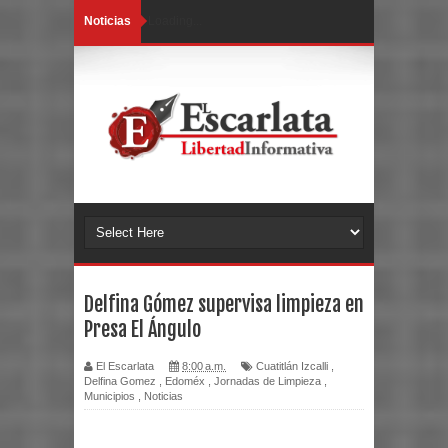
Noticias
Loading...
Delfina Gómez supervisa limpieza en
Presa El Ángulo
El Escarlata
8:00 a.m.
Cuatitlán Izcalli
,
Delfina Gomez
,
Edoméx
,
Jornadas de Limpieza
,
Municipios
,
Noticias