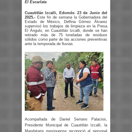
El Escarlata
Cuautitlán Izcalli, Edoméx- 23 de Junio del
2025.-
Este fin de semana la Gobernadora del
Estado de México, Delfina Gómez Álvarez
supervisó los trabajos de limpieza en la Presa
El Ángulo, en Cuautitlán Izcalli, donde se han
retirado más de 75 toneladas de residuos
sólidos como parte de las acciones preventivas
ante la temporada de lluvias.
Acompañada de Daniel Serrano Palacios,
Presidente Municipal de Cuautitlán Izcalli, la
Mandataria mexiquense reconoció al personal