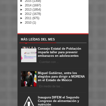
►
2015
(1358)
►
2014
(1697)
►
2013
(1854)
►
2012
(1678)
►
2011
(975)
►
2010
(1)
MÁS LEÍDAS DEL MES
Consejo Estatal de Población
imparte taller para prevenir
embarazos en adolescentes
Cuentan con ...
Miguel Gutiérrez, entre los
elegidos para dirigir a MORENA
en el Estado de México
En medio de las ...
Inaugura DIFEM el Segundo
Congreso de alimentación y
nutrición