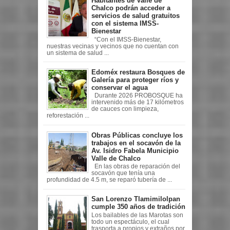
Habitantes de Valle de
Chalco podrán acceder a
servicios de salud gratuitos
con el sistema IMSS-
Bienestar
“Con el IMSS-Bienestar,
nuestras vecinas y vecinos que no cuentan con
un sistema de salud ...
Edoméx restaura Bosques de
Galería para proteger ríos y
conservar el agua
Durante 2026 PROBOSQUE ha
intervenido más de 17 kilómetros
de cauces con limpieza,
reforestación ...
Obras Públicas concluye los
trabajos en el socavón de la
Av. Isidro Fabela Municipio
Valle de Chalco
En las obras de reparación del
socavón que tenía una
profundidad de 4.5 m, se reparó tubería de ...
San Lorenzo Tlamimilolpan
cumple 350 años de tradición
Los bailables de las Marotas son
todo un espectáculo, el cual
trasporta a propios y extraños por