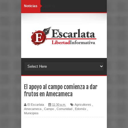
Noticias
Loading...
El apoyo al campo comienza a dar
frutos en Amecameca
El Escarlata
11:30 a.m.
Agricultores
,
Amecameca
,
Campo
,
Comunidad
,
Edoméx
,
Municipios