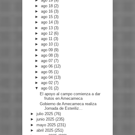
►
ago 19
(9)
►
ago 18
(2)
►
ago 16
(3)
►
ago 15
(3)
►
ago 14
(3)
►
ago 13
(3)
►
ago 12
(6)
►
ago 11
(3)
►
ago 10
(1)
►
ago 09
(9)
►
ago 08
(3)
►
ago 07
(7)
►
ago 06
(12)
►
ago 05
(1)
►
ago 04
(13)
►
ago 02
(7)
▼
ago 01
(2)
El apoyo al campo comienza a dar
frutos en Amecameca
Gobierno de Amecameca realiza
Jornada de Esteriliz...
►
julio 2025
(76)
►
junio 2025
(235)
►
mayo 2025
(231)
►
abril 2025
(251)