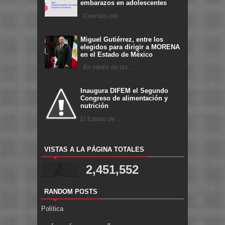
embarazos en adolescentes
Cuentan con ...
Miguel Gutiérrez, entre los
elegidos para dirigir a MORENA
en el Estado de México
En medio de las ...
Inaugura DIFEM el Segundo
Congreso de alimentación y
nutrición
El Estado de ...
VISTAS A LA PÁGINA TOTALES
2,451,552
RANDOM POSTS
Política