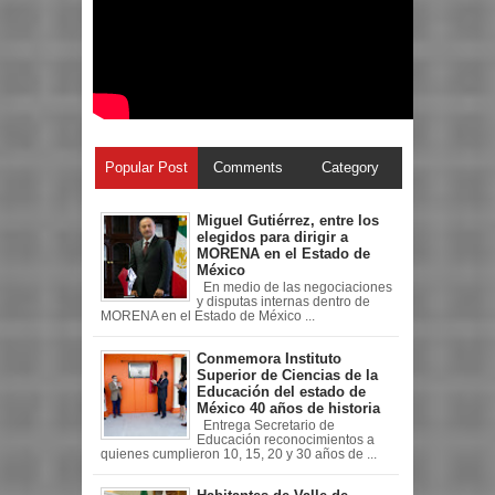
Popular Post
Comments
Category
Miguel Gutiérrez, entre los
elegidos para dirigir a
MORENA en el Estado de
México
En medio de las negociaciones
y disputas internas dentro de
MORENA en el Estado de México ...
Conmemora Instituto
Superior de Ciencias de la
Educación del estado de
México 40 años de historia
Entrega Secretario de
Educación reconocimientos a
quienes cumplieron 10, 15, 20 y 30 años de ...