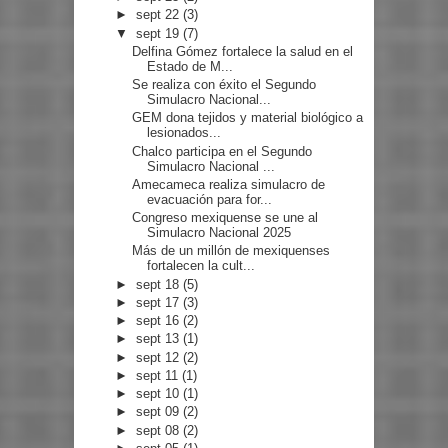
►
sept 22
(3)
▼
sept 19
(7)
Delfina Gómez fortalece la salud en el
Estado de M...
Se realiza con éxito el Segundo
Simulacro Nacional...
GEM dona tejidos y material biológico a
lesionados...
Chalco participa en el Segundo
Simulacro Nacional ...
Amecameca realiza simulacro de
evacuación para for...
Congreso mexiquense se une al
Simulacro Nacional 2025
Más de un millón de mexiquenses
fortalecen la cult...
►
sept 18
(5)
►
sept 17
(3)
►
sept 16
(2)
►
sept 13
(1)
►
sept 12
(2)
►
sept 11
(1)
►
sept 10
(1)
►
sept 09
(2)
►
sept 08
(2)