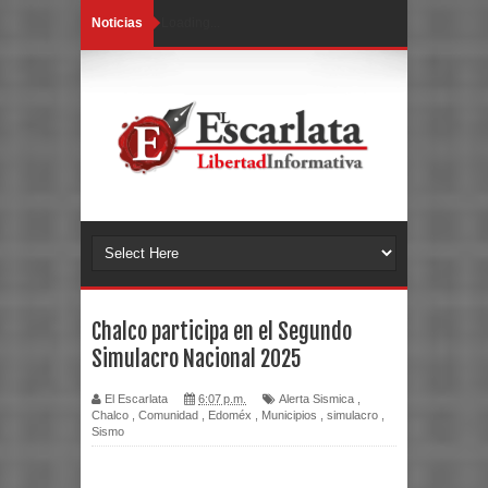
Noticias
Loading...
Chalco participa en el Segundo
Simulacro Nacional 2025
El Escarlata
6:07 p.m.
Alerta Sismica
,
Chalco
,
Comunidad
,
Edoméx
,
Municipios
,
simulacro
,
Sismo