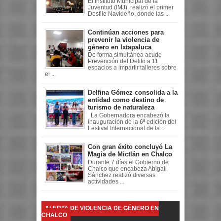
El Instituto Municipal de la
Juventud (IMJ), realizó el primer
Desfile Navideño, donde las ...
Continúan acciones para
prevenir la violencia de
género en Ixtapaluca
De forma simultánea acude
Prevención del Delito a 11
espacios a impartir talleres sobre
el ...
Delfina Gómez consolida a la
entidad como destino de
turismo de naturaleza
La Gobernadora encabezó la
inauguración de la 6ª edición del
Festival Internacional de la ...
Con gran éxito concluyó La
Magia de Mictlán en Chalco
Durante 7 días el Gobierno de
Chalco que encabeza Abigail
Sánchez realizó diversas
actividades ...
ALERTA DE VIOLENCIA DE GÉNERO EN
CHALCO