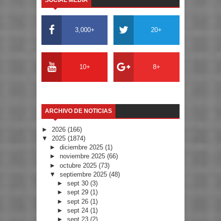
SOCIAL MEDIA
3,000+
20+
10+
8+
ARCHIVO DE NOTICIAS
►
2026
(166)
▼
2025
(1874)
►
diciembre 2025
(1)
►
noviembre 2025
(66)
►
octubre 2025
(73)
▼
septiembre 2025
(48)
►
sept 30
(3)
►
sept 29
(1)
►
sept 26
(1)
►
sept 24
(1)
►
sept 23
(2)