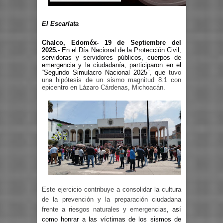
El Escarlata
Chalco, Edoméx- 19 de Septiembre del
2025.-
En el Día Nacional de la Protección Civil,
servidoras y servidores públicos, cuerpos de
emergencia y la ciudadanía, participaron en el
“Segundo Simulacro Nacional 2025”, que
tuvo
una hipótesis de un sismo magnitud 8.1 con
epicentro en Lázaro Cárdenas, Michoacán.
Este ejercicio contribuye a consolidar la cultura
de la prevención y la preparación ciudadana
frente a riesgos naturales y emergencias
, así
como honrar a las víctimas de los sismos de