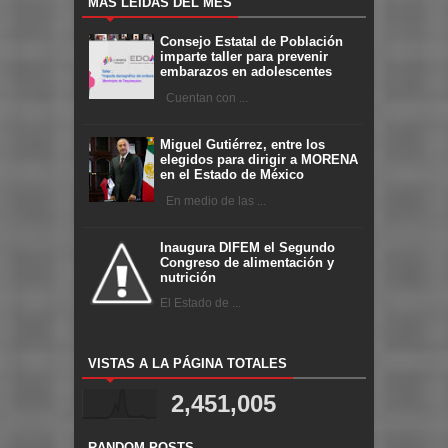
MÁS LEÍDAS DEL MES
Consejo Estatal de Población
imparte taller para prevenir
embarazos en adolescentes
Cuentan con ...
Miguel Gutiérrez, entre los
elegidos para dirigir a MORENA
en el Estado de México
En medio de las ...
Inaugura DIFEM el Segundo
Congreso de alimentación y
nutrición
El Estado de ...
VISTAS A LA PÁGINA TOTALES
2,451,005
RANDOM POSTS