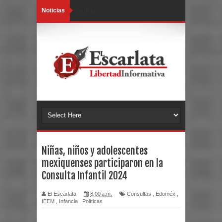
Noticias
Loading...
Niñas, niños y adolescentes
mexiquenses participaron en la
Consulta Infantil 2024
El Escarlata
8:00 a.m.
Consultas
,
Edoméx
,
IEEM
,
Infancia
,
Políticas