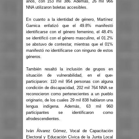
años
, con
153 mil 386.
Además,
26 mil 966
NNA utilizaron boletas accesibles
.
En cuanto a la identidad de género, Martínez
Garnica enfatizó que el 49.8% manifestó
identificarse con el género femenino, el 48.4%
se identificó con el género masculino, el 01.2%
se abstuvo de contestar, mientras que el 01%
manifestó no identificarse con ninguno de estos
géneros.
También resaltó la inclusión de grupos en
situación de vulnerabilidad, en el que
:
participaron:
110 mil 954 personas
con alguna
condición de discapacidad,
202 mil 764 NNA
se
reconocieron como pertenecientes a un pueblo
originario, de los cuales
29 mil 838 hablaron una
lengua indígena
. Además,
63 mil 960
participantes
se identificaron como
afrodescendientes.
Iván Álvarez Gómez, Vocal de Capacitación
Electoral y Educación Cívica de la Junta Local