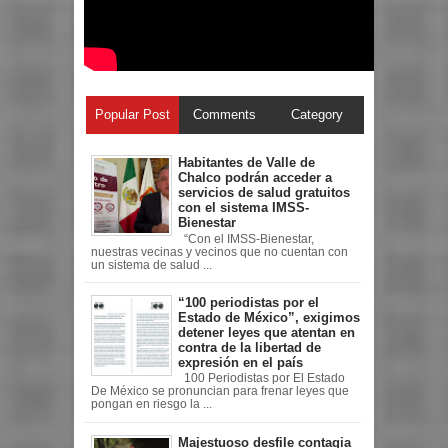
Popular Post
Comments
Category
Habitantes de Valle de
Chalco podrán acceder a
servicios de salud gratuitos
con el sistema IMSS-
Bienestar
“Con el IMSS-Bienestar,
nuestras vecinas y vecinos que no cuentan con
un sistema de salud ...
“100 periodistas por el
Estado de México”, exigimos
detener leyes que atentan en
contra de la libertad de
expresión en el país
100 Periodistas por El Estado
De México se pronuncian para frenar leyes que
pongan en riesgo la ...
Majestuoso desfile contagia