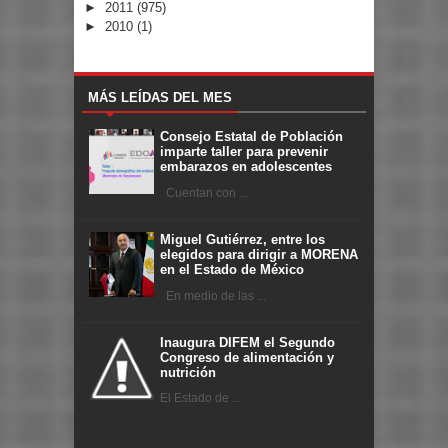
►
2011
(975)
►
2010
(1)
MÁS LEÍDAS DEL MES
Consejo Estatal de Población
imparte taller para prevenir
embarazos en adolescentes
Cuentan con ...
Miguel Gutiérrez, entre los
elegidos para dirigir a MORENA
en el Estado de México
En medio de las ...
Inaugura DIFEM el Segundo
Congreso de alimentación y
nutrición
El Estado de ...