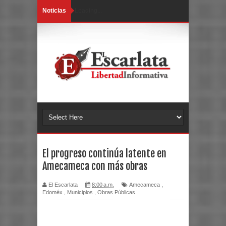
Noticias
Loading...
El progreso continúa latente en
Amecameca con más obras
El Escarlata
8:00 a.m.
Amecameca
,
Edoméx
,
Municipios
,
Obras Públicas