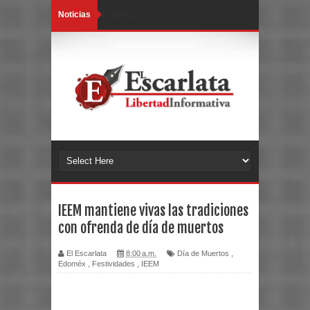
Noticias
Loading...
IEEM mantiene vivas las tradiciones
con ofrenda de día de muertos
El Escarlata
8:00 a.m.
Día de Muertos
,
Edoméx
,
Festividades
,
IEEM