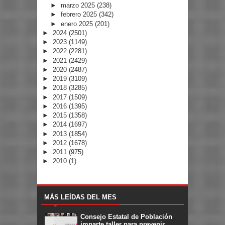
►
marzo 2025
(238)
►
febrero 2025
(342)
►
enero 2025
(201)
►
2024
(2501)
►
2023
(1149)
►
2022
(2281)
►
2021
(2429)
►
2020
(2487)
►
2019
(3109)
►
2018
(3285)
►
2017
(1509)
►
2016
(1395)
►
2015
(1358)
►
2014
(1697)
►
2013
(1854)
►
2012
(1678)
►
2011
(975)
►
2010
(1)
MÁS LEÍDAS DEL MES
Consejo Estatal de Población
imparte taller para prevenir