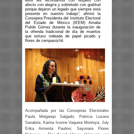
ellos les recordamos con respeto con
afecto con alegría y sobretodo con gratitud
porque dejaron un legado que siempre está
presente en nuestro trabajo
”,
afirmó la
Consejera Presidenta del Instituto Electoral
del Estado de México (IEEM) Amalia
Pulido Gómez durante la inauguración de
la ofrenda tradicional de día de muertos
que estuvo rodeada de papel picado y
flores de cempasúchil
.
Acompañada por las Consejeras Electorales
Paula Melgarejo Salgado; Patricia Lozano
Sanabria; Karina Ivonne Vaquera Montoya; July
Erika Armenta Paulino; Sayonara Flores