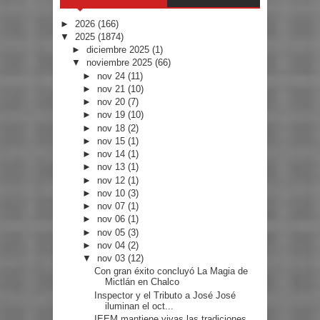
►
2026
(166)
▼
2025
(1874)
►
diciembre 2025
(1)
▼
noviembre 2025
(66)
►
nov 24
(11)
►
nov 21
(10)
►
nov 20
(7)
►
nov 19
(10)
►
nov 18
(2)
►
nov 15
(1)
►
nov 14
(1)
►
nov 13
(1)
►
nov 12
(1)
►
nov 10
(3)
►
nov 07
(1)
►
nov 06
(1)
►
nov 05
(3)
►
nov 04
(2)
▼
nov 03
(12)
Con gran éxito concluyó La Magia de
Mictlán en Chalco
Inspector y el Tributo a José José
iluminan el oct...
IEEM mantiene vivas las tradiciones