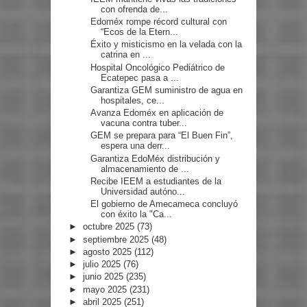
con ofrenda de...
Edoméx rompe récord cultural con
“Ecos de la Etern...
Éxito y misticismo en la velada con la
catrina en ...
Hospital Oncológico Pediátrico de
Ecatepec pasa a ...
Garantiza GEM suministro de agua en
hospitales, ce...
Avanza Edoméx en aplicación de
vacuna contra tuber...
GEM se prepara para “El Buen Fin”,
espera una derr...
Garantiza EdoMéx distribución y
almacenamiento de ...
Recibe IEEM a estudiantes de la
Universidad autóno...
El gobierno de Amecameca concluyó
con éxito la "Ca...
►
octubre 2025
(73)
►
septiembre 2025
(48)
►
agosto 2025
(112)
►
julio 2025
(76)
►
junio 2025
(235)
►
mayo 2025
(231)
►
abril 2025
(251)