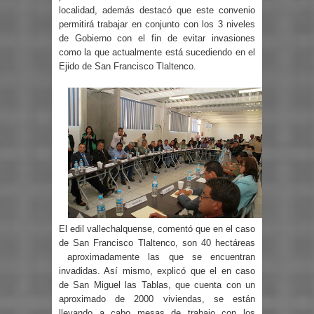
localidad, además destacó que este convenio
permitirá trabajar en conjunto con los 3 niveles
de Gobierno con el fin de evitar invasiones
como la que actualmente está sucediendo en el
Ejido de San Francisco Tlaltenco.
El edil vallechalquense, comentó que en el caso
de San Francisco Tlaltenco, son 40 hectáreas
aproximadamente las que se encuentran
invadidas. Así mismo, explicó que el en caso
de San Miguel las Tablas, que cuenta con un
aproximado de 2000 viviendas, se están
llevando a cabo mesas de trabajo con los