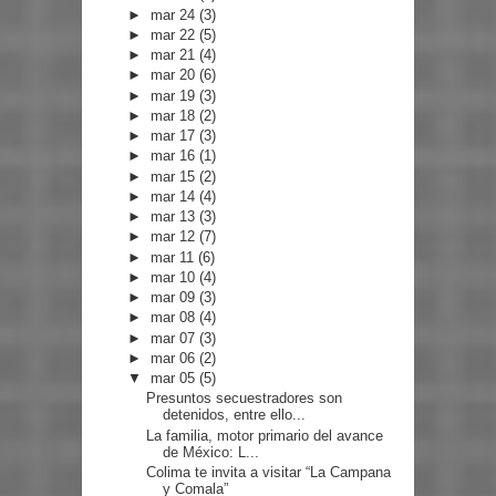
►
mar 24
(3)
►
mar 22
(5)
►
mar 21
(4)
►
mar 20
(6)
►
mar 19
(3)
►
mar 18
(2)
►
mar 17
(3)
►
mar 16
(1)
►
mar 15
(2)
►
mar 14
(4)
►
mar 13
(3)
►
mar 12
(7)
►
mar 11
(6)
►
mar 10
(4)
►
mar 09
(3)
►
mar 08
(4)
►
mar 07
(3)
►
mar 06
(2)
▼
mar 05
(5)
Presuntos secuestradores son
detenidos, entre ello...
La familia, motor primario del avance
de México: L...
Colima te invita a visitar “La Campana
y Comala”