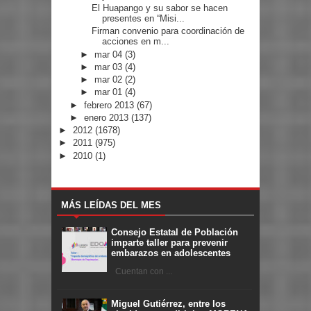
El Huapango y su sabor se hacen
presentes en “Misi...
Firman convenio para coordinación de
acciones en m...
►
mar 04
(3)
►
mar 03
(4)
►
mar 02
(2)
►
mar 01
(4)
►
febrero 2013
(67)
►
enero 2013
(137)
►
2012
(1678)
►
2011
(975)
►
2010
(1)
MÁS LEÍDAS DEL MES
Consejo Estatal de Población
imparte taller para prevenir
embarazos en adolescentes
Cuentan con ...
Miguel Gutiérrez, entre los