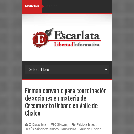
Noticias
Loading...
Firman convenio para coordinación
de acciones en materia de
Crecimiento Urbano en Valle de
Chalco
El Escarlata
6:30 p.m.
Fabiola Islas
,
Jesús Sánchez Isidoro
,
Municipios
,
Valle de Chalco