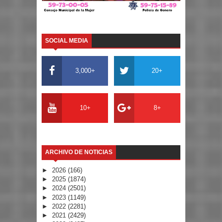
SOCIAL MEDIA
3,000+
20+
10+
8+
ARCHIVO DE NOTICIAS
►
2026
(166)
►
2025
(1874)
►
2024
(2501)
►
2023
(1149)
►
2022
(2281)
►
2021
(2429)