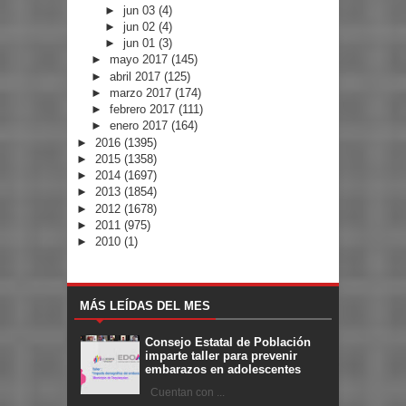
►
jun 03
(4)
►
jun 02
(4)
►
jun 01
(3)
►
mayo 2017
(145)
►
abril 2017
(125)
►
marzo 2017
(174)
►
febrero 2017
(111)
►
enero 2017
(164)
►
2016
(1395)
►
2015
(1358)
►
2014
(1697)
►
2013
(1854)
►
2012
(1678)
►
2011
(975)
►
2010
(1)
MÁS LEÍDAS DEL MES
Consejo Estatal de Población
imparte taller para prevenir
embarazos en adolescentes
Cuentan con ...