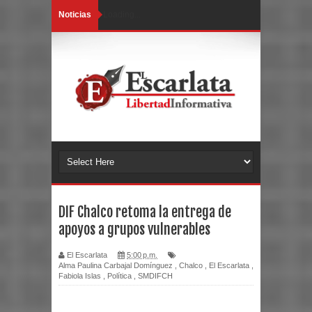
Noticias
Loading...
DIF Chalco retoma la entrega de
apoyos a grupos vulnerables
El Escarlata
5:00 p.m.
Alma Paulina Carbajal Domínguez
,
Chalco
,
El Escarlata
,
Fabiola Islas
,
Política
,
SMDIFCH