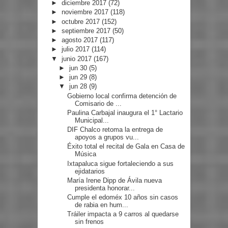
►
diciembre 2017
(72)
►
noviembre 2017
(118)
►
octubre 2017
(152)
►
septiembre 2017
(50)
►
agosto 2017
(117)
►
julio 2017
(114)
▼
junio 2017
(167)
►
jun 30
(5)
►
jun 29
(8)
▼
jun 28
(9)
Gobierno local confirma detención de
Comisario de ...
Paulina Carbajal inaugura el 1° Lactario
Municipal...
DIF Chalco retoma la entrega de
apoyos a grupos vu...
Éxito total el recital de Gala en Casa de
Música
Ixtapaluca sigue fortaleciendo a sus
ejidatarios
María Irene Dipp de Ávila nueva
presidenta honorar...
Cumple el edoméx 10 años sin casos
de rabia en hum...
Tráiler impacta a 9 carros al quedarse
sin frenos