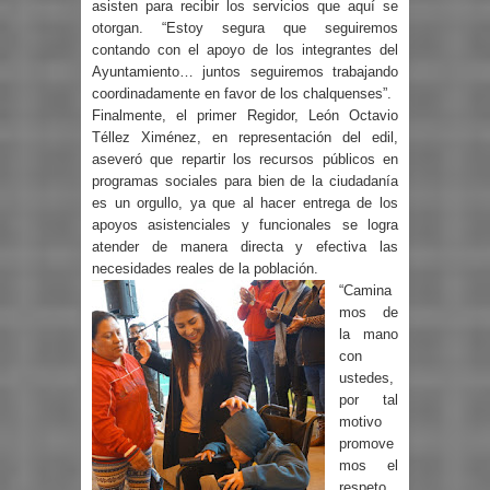
asisten para recibir los servicios que aquí se
otorgan. “Estoy segura que seguiremos
contando con el apoyo de los integrantes del
Ayuntamiento… juntos seguiremos trabajando
coordinadamente en favor de los chalquenses”.
Finalmente, el primer Regidor, León Octavio
Téllez Ximénez, en representación del edil,
aseveró que repartir los recursos públicos en
programas sociales para bien de la ciudadanía
es un orgullo, ya que al hacer entrega de los
apoyos asistenciales y funcionales se logra
atender de manera directa y efectiva las
necesidades reales de la población.
“Camina
mos de
la mano
con
ustedes,
por tal
motivo
promove
mos el
respeto