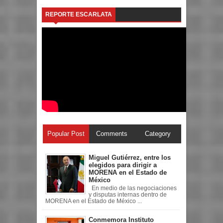
REPORTE ESCARLATA
Popular Post
Comments
Category
Miguel Gutiérrez, entre los
elegidos para dirigir a
MORENA en el Estado de
México
En medio de las negociaciones
y disputas internas dentro de
MORENA en el Estado de México ...
Conmemora Instituto