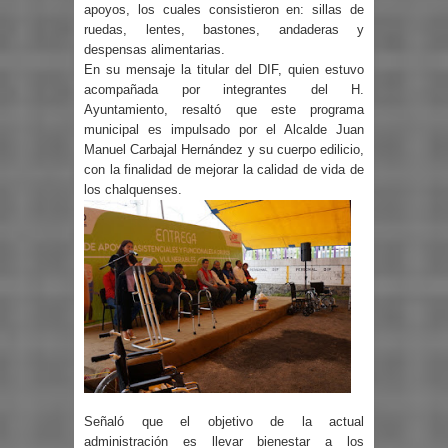
apoyos, los cuales consistieron en: sillas de
ruedas, lentes, bastones, andaderas y
despensas alimentarias.
En su mensaje la titular del DIF, quien estuvo
acompañada por integrantes del H.
Ayuntamiento, resaltó que este programa
municipal es impulsado por el Alcalde Juan
Manuel Carbajal Hernández y su cuerpo edilicio,
con la finalidad de mejorar la calidad de vida de
los chalquenses.
Señaló que el objetivo de la actual
administración es llevar bienestar a los