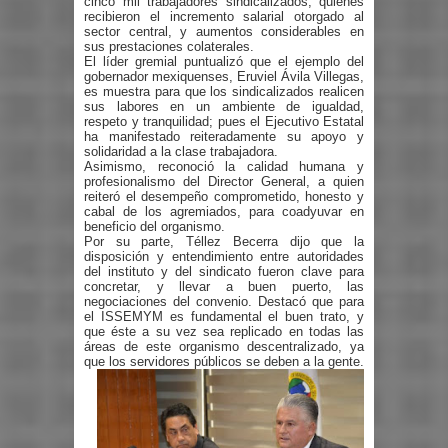
cinco mil trabajadores sindicalizados; quienes
recibieron el incremento salarial otorgado al
sector central, y aumentos considerables en
sus prestaciones colaterales.
El líder gremial puntualizó que el ejemplo del
gobernador mexiquenses, Eruviel Ávila Villegas,
es muestra para que los sindicalizados realicen
sus labores en un ambiente de igualdad,
respeto y tranquilidad; pues el Ejecutivo Estatal
ha manifestado reiteradamente su apoyo y
solidaridad a la clase trabajadora.
Asimismo, reconoció la calidad humana y
profesionalismo del Director General, a quien
reiteró el desempeño comprometido, honesto y
cabal de los agremiados, para coadyuvar en
beneficio del organismo.
Por su parte, Téllez Becerra dijo que la
disposición y entendimiento entre autoridades
del instituto y del sindicato fueron clave para
concretar, y llevar a buen puerto, las
negociaciones del convenio. Destacó que para
el ISSEMYM es fundamental el buen trato, y
que éste a su vez sea replicado en todas las
áreas de este organismo descentralizado, ya
que los servidores públicos se deben a la gente.