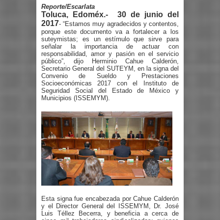
Reporte/Escarlata
Toluca, Edoméx.- 30 de junio del
2017
- “Estamos muy agradecidos y contentos,
porque este documento va a fortalecer a los
suteymistas; es un estímulo que sirve para
señalar la importancia de actuar con
responsabilidad, amor y pasión en el servicio
público”, dijo Herminio Cahue Calderón,
Secretario General del SUTEYM, en la signa del
Convenio de Sueldo y Prestaciones
Socioeconómicas 2017 con el Instituto de
Seguridad Social del Estado de México y
Municipios (ISSEMYM).
Esta signa fue encabezada por Cahue Calderón
y el Director General del ISSEMYM, Dr. José
Luis Téllez Becerra, y beneficia a cerca de