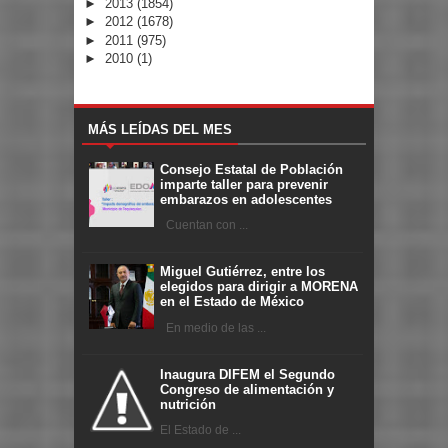
►
2013
(1854)
►
2012
(1678)
►
2011
(975)
►
2010
(1)
MÁS LEÍDAS DEL MES
Consejo Estatal de Población
imparte taller para prevenir
embarazos en adolescentes
Cuentan con ...
Miguel Gutiérrez, entre los
elegidos para dirigir a MORENA
en el Estado de México
En medio de las ...
Inaugura DIFEM el Segundo
Congreso de alimentación y
nutrición
El Estado de ...