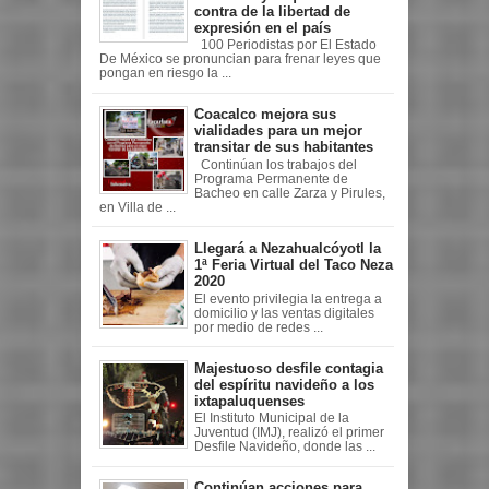
contra de la libertad de
expresión en el país
100 Periodistas por El Estado
De México se pronuncian para frenar leyes que
pongan en riesgo la ...
Coacalco mejora sus
vialidades para un mejor
transitar de sus habitantes
Continúan los trabajos del
Programa Permanente de
Bacheo en calle Zarza y Pirules,
en Villa de ...
Llegará a Nezahualcóyotl la
1ª Feria Virtual del Taco Neza
2020
El evento privilegia la entrega a
domicilio y las ventas digitales
por medio de redes ...
Majestuoso desfile contagia
del espíritu navideño a los
ixtapaluquenses
El Instituto Municipal de la
Juventud (IMJ), realizó el primer
Desfile Navideño, donde las ...
Continúan acciones para