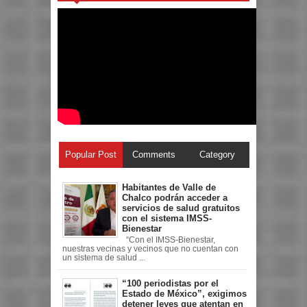
Popular Post
Comments
Category
Habitantes de Valle de
Chalco podrán acceder a
servicios de salud gratuitos
con el sistema IMSS-
Bienestar
“Con el IMSS-Bienestar,
nuestras vecinas y vecinos que no cuentan con
un sistema de salud ...
“100 periodistas por el
Estado de México”, exigimos
detener leyes que atentan en