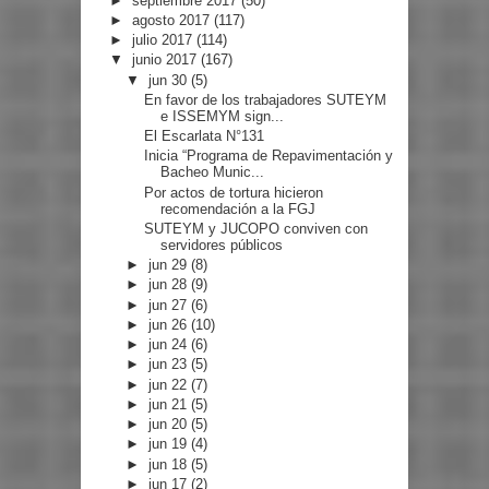
►
septiembre 2017
(50)
►
agosto 2017
(117)
►
julio 2017
(114)
▼
junio 2017
(167)
▼
jun 30
(5)
En favor de los trabajadores SUTEYM
e ISSEMYM sign...
El Escarlata N°131
Inicia “Programa de Repavimentación y
Bacheo Munic...
Por actos de tortura hicieron
recomendación a la FGJ
SUTEYM y JUCOPO conviven con
servidores públicos
►
jun 29
(8)
►
jun 28
(9)
►
jun 27
(6)
►
jun 26
(10)
►
jun 24
(6)
►
jun 23
(5)
►
jun 22
(7)
►
jun 21
(5)
►
jun 20
(5)
►
jun 19
(4)
►
jun 18
(5)
►
jun 17
(2)