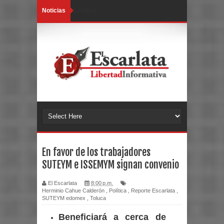
Noticias
Loading...
En favor de los trabajadores
SUTEYM e ISSEMYM signan convenio
El Escarlata
8:00 p.m.
Herminio Cahue Calderón
,
Política
,
Reporte Escarlata
,
SUTEYM edomex
,
Toluca
Beneficiará a cerca de