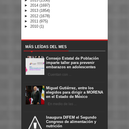
►
2015
(1358)
►
2014
(1697)
►
2013
(1854)
►
2012
(1678)
►
2011
(975)
►
2010
(1)
MÁS LEÍDAS DEL MES
Consejo Estatal de Población
imparte taller para prevenir
embarazos en adolescentes
Cuentan con ...
Miguel Gutiérrez, entre los
elegidos para dirigir a MORENA
en el Estado de México
En medio de las ...
Inaugura DIFEM el Segundo
Congreso de alimentación y
nutrición