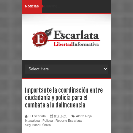
Noticias
Loading...
Importante la coordinación entre
ciudadanía y policía para el
combate a la delincuencia
El Escarlata
8:00 a.m.
Alerta Roja
,
Ixtapaluca
,
Política
,
Reporte Escarlata
,
Seguridad Pública