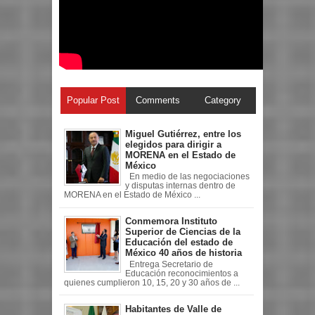
Popular Post
Comments
Category
Miguel Gutiérrez, entre los
elegidos para dirigir a
MORENA en el Estado de
México
En medio de las negociaciones
y disputas internas dentro de
MORENA en el Estado de México ...
Conmemora Instituto
Superior de Ciencias de la
Educación del estado de
México 40 años de historia
Entrega Secretario de
Educación reconocimientos a
quienes cumplieron 10, 15, 20 y 30 años de ...
Habitantes de Valle de