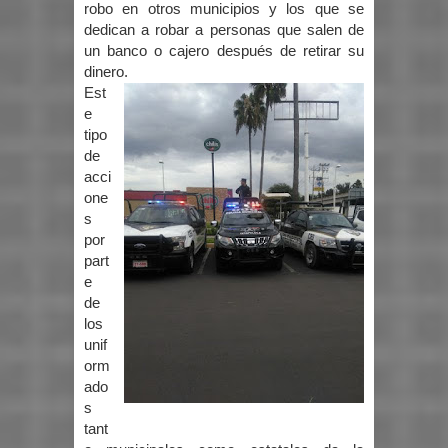
robo en otros municipios y los que se
dedican a robar a personas que salen de
un banco o cajero después de retirar su
dinero.
Est
e
tipo
de
acci
one
s
por
part
e
de
los
unif
orm
ado
s
tant