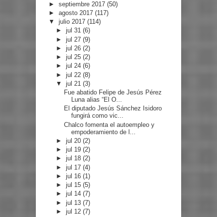
►
septiembre 2017
(50)
►
agosto 2017
(117)
▼
julio 2017
(114)
►
jul 31
(6)
►
jul 27
(9)
►
jul 26
(2)
►
jul 25
(2)
►
jul 24
(6)
►
jul 22
(8)
▼
jul 21
(3)
Fue abatido Felipe de Jesús Pérez
Luna alias “El O...
El diputado Jesús Sánchez Isidoro
fungirá como vic...
Chalco fomenta el autoempleo y
empoderamiento de l...
►
jul 20
(2)
►
jul 19
(2)
►
jul 18
(2)
►
jul 17
(4)
►
jul 16
(1)
►
jul 15
(5)
►
jul 14
(7)
►
jul 13
(7)
►
jul 12
(7)