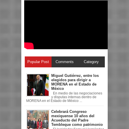
Popular Post
Comments
Category
Miguel Gutiérrez, entre los
elegidos para dirigir a
MORENA en el Estado de
México
En medio de las negociaciones
y disputas internas dentro de
MORENA en el Estado de México ...
Celebrará Congreso
mexiquense 10 años del
Acueducto del Padre
Tembleque como patrimonio