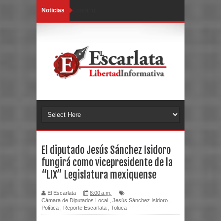
Noticias
Loading...
El diputado Jesús Sánchez Isidoro
fungirá como vicepresidente de la
“LIX” Legislatura mexiquense
El Escarlata
8:00 a.m.
Cámara de Diputados Local
,
Jesús Sánchez Isidoro
,
Política
,
Reporte Escarlata
,
Toluca