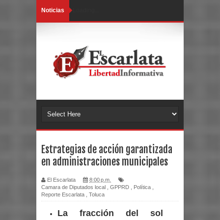
Noticias
Loading...
Estrategias de acción garantizada
en administraciones municipales
El Escarlata
8:00 p.m.
Camara de Diputados local
,
GPPRD
,
Política
,
Reporte Escarlata
,
Toluca
La fracción del sol