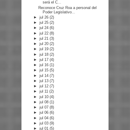
será el C...
Reconoce Cruz Roa a personal del
Poder Legislativo...
►
jul 26
(2)
►
jul 25
(2)
►
jul 24
(6)
►
jul 22
(8)
►
jul 21
(3)
►
jul 20
(2)
►
jul 19
(2)
►
jul 18
(2)
►
jul 17
(4)
►
jul 16
(1)
►
jul 15
(5)
►
jul 14
(7)
►
jul 13
(7)
►
jul 12
(7)
►
jul 11
(2)
►
jul 10
(4)
►
jul 08
(1)
►
jul 07
(8)
►
jul 06
(6)
►
jul 04
(6)
►
jul 03
(9)
►
jul 01
(5)