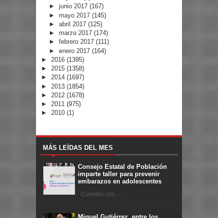
►
junio 2017
(167)
►
mayo 2017
(145)
►
abril 2017
(125)
►
marzo 2017
(174)
►
febrero 2017
(111)
►
enero 2017
(164)
►
2016
(1395)
►
2015
(1358)
►
2014
(1697)
►
2013
(1854)
►
2012
(1678)
►
2011
(975)
►
2010
(1)
MÁS LEÍDAS DEL MES
Consejo Estatal de Población
imparte taller para prevenir
embarazos en adolescentes
Cuentan con ...
Miguel Gutiérrez, entre los