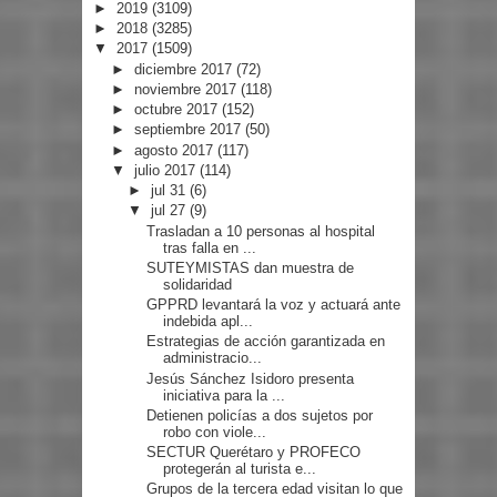
►
2019
(3109)
►
2018
(3285)
▼
2017
(1509)
►
diciembre 2017
(72)
►
noviembre 2017
(118)
►
octubre 2017
(152)
►
septiembre 2017
(50)
►
agosto 2017
(117)
▼
julio 2017
(114)
►
jul 31
(6)
▼
jul 27
(9)
Trasladan a 10 personas al hospital
tras falla en ...
SUTEYMISTAS dan muestra de
solidaridad
GPPRD levantará la voz y actuará ante
indebida apl...
Estrategias de acción garantizada en
administracio...
Jesús Sánchez Isidoro presenta
iniciativa para la ...
Detienen policías a dos sujetos por
robo con viole...
SECTUR Querétaro y PROFECO
protegerán al turista e...
Grupos de la tercera edad visitan lo que