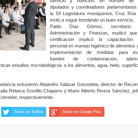
servicio y nutrición, en nombre de 
diputados y coordinadores parlamentarios
la 59 Legislatura mexiquense, Cruz Roa 
invitó a seguir brindando un buen servicio.
Pablo Díaz Gómez, secretario 
Administración y Finanzas, explicó que
certificación implicó la capacitación 
personal en manejo higiénico de alimentos y
implementación de medidas para evi
fuentes de contaminación, adem
can estudios microbiológicos a los alimentos, agua, hielo, superfic
stancia estuvieron Alejandro Salazar Gorostieta, director de Recur
udia Rebeca Gordillo Chaparro y Mario Alberto Rivera Sánchez, jef
 comedor, respectivamente.
Share on Twitter
Share on Google Plus