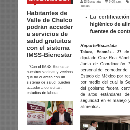
El Escarlata
8:00 a.m.
Toluca
Habitantes de
La certificació
Valle de Chalco
higiénico de al
podrán acceder
fuentes de cont
a servicios de
salud gratuitos
Reporte/Escarlata
con el sistema
Toluca, Edoméx.- 27 de 
IMSS-Bienestar
diputado Cruz Roa Sánche
Junta de Coordinación Po
“Con el IMSS-Bienestar,
personal del comedor del 
nuestras vecinas y vecinos
Estado de México por recib
que no cuentan con un
por medio del cual la Se
sistema de salud, pueden
acceder a consultas,
del gobierno federal cert
estudios de laborat...
de altos estándares de
seguridad en el manejo y
alimentos.