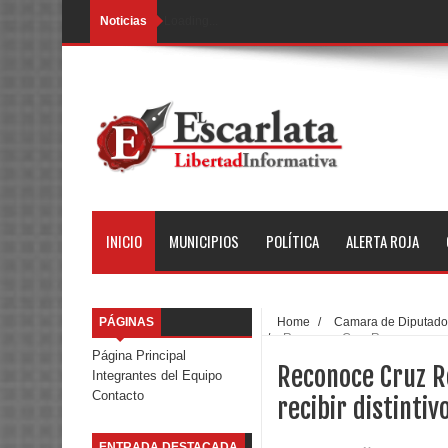
Noticias
Loading...
INICIO
MUNICIPIOS
POLÍTICA
ALERTA ROJA
PÁGINAS
Home
/
Camara de Diputados
/
Reconoce Cruz Roa a personal d
Página Principal
Reconoce Cruz Ro
Integrantes del Equipo
Contacto
recibir distintiv
ENTRADA DESTACADA