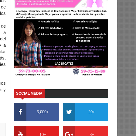
los
 de
los
de
 la
del
 la
tar
ás,
ies
sos
a y
SOCIAL MEDIA
3,000+
20+
10+
8+