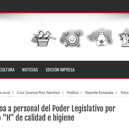
CULTURA
NOTICIAS
EDICIÓN IMPRESA
 local
/
Cruz Juvenal Roa Sánchez
/
Política
/
Reporte Escarlata
/
Toluc
el Poder Legislativo por recibir distintivo “H” de calidad e higiene
a a personal del Poder Legislativo por
o “H” de calidad e higiene