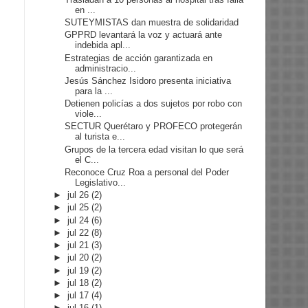
en ...
SUTEYMISTAS dan muestra de solidaridad
GPPRD levantará la voz y actuará ante
indebida apl...
Estrategias de acción garantizada en
administracio...
Jesús Sánchez Isidoro presenta iniciativa
para la ...
Detienen policías a dos sujetos por robo con
viole...
SECTUR Querétaro y PROFECO protegerán
al turista e...
Grupos de la tercera edad visitan lo que será
el C...
Reconoce Cruz Roa a personal del Poder
Legislativo...
►
jul 26
(2)
►
jul 25
(2)
►
jul 24
(6)
►
jul 22
(8)
►
jul 21
(3)
►
jul 20
(2)
►
jul 19
(2)
►
jul 18
(2)
►
jul 17
(4)
►
jul 16
(1)