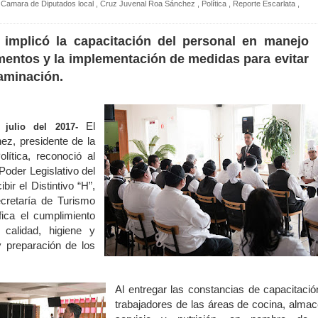
Camara de Diputados local
,
Cruz Juvenal Roa Sánchez
,
Política
,
Reporte Escarlata
,
n implicó la capacitación del personal en manejo
imentos y la implementación de medidas para evitar
aminación.
El
julio del 2017-
z, presidente de la
lítica, reconoció al
Poder Legislativo del
ir el Distintivo “H”,
cretaría de Turismo
ifica el cumplimiento
 calidad, higiene y
 preparación de los
Al entregar las constancias de capacitació
trabajadores de las áreas de cocina, almac