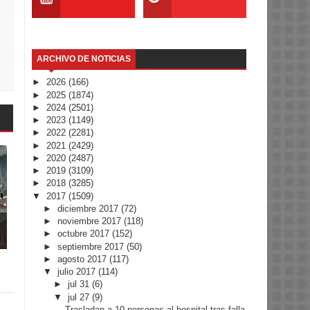
ARCHIVO DE NOTICIAS
►
2026
(166)
►
2025
(1874)
►
2024
(2501)
►
2023
(1149)
►
2022
(2281)
►
2021
(2429)
►
2020
(2487)
►
2019
(3109)
►
2018
(3285)
▼
2017
(1509)
►
diciembre 2017
(72)
►
noviembre 2017
(118)
►
octubre 2017
(152)
►
septiembre 2017
(50)
►
agosto 2017
(117)
▼
julio 2017
(114)
►
jul 31
(6)
▼
jul 27
(9)
Trasladan a 10 personas al hospital tras falla