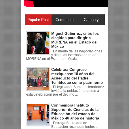
Popular Post
Comments
Category
Miguel Gutiérrez, entre los
elegidos para dirigir a
MORENA en el Estado de
México
En medio de las negociaciones
y disputas internas dentro de
MORENA en el Estado de México ...
Celebrará Congreso
mexiquense 10 años del
Acueducto del Padre
Tembleque como patrimonio
El legislador Samuel Hernández
invitó a la población a unirse a
esta celebración por el décimo ...
Conmemora Instituto
Superior de Ciencias de la
Educación del estado de
México 40 años de historia
Entrega Secretario de
Educación reconocimientos a