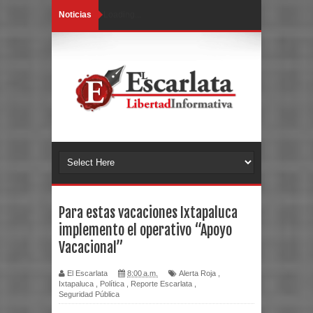
Noticias
Loading...
Para estas vacaciones Ixtapaluca
implemento el operativo “Apoyo
Vacacional”
El Escarlata
8:00 a.m.
Alerta Roja
,
Ixtapaluca
,
Política
,
Reporte Escarlata
,
Seguridad Pública