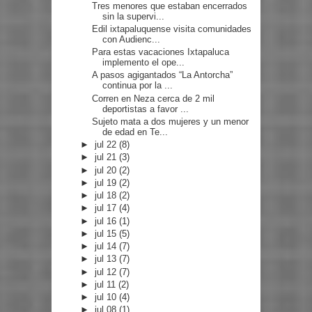
Tres menores que estaban encerrados
sin la supervi...
Edil ixtapaluquense visita comunidades
con Audienc...
Para estas vacaciones Ixtapaluca
implemento el ope...
A pasos agigantados “La Antorcha”
continua por la ...
Corren en Neza cerca de 2 mil
deportistas a favor ...
Sujeto mata a dos mujeres y un menor
de edad en Te...
►
jul 22
(8)
►
jul 21
(3)
►
jul 20
(2)
►
jul 19
(2)
►
jul 18
(2)
►
jul 17
(4)
►
jul 16
(1)
►
jul 15
(5)
►
jul 14
(7)
►
jul 13
(7)
►
jul 12
(7)
►
jul 11
(2)
►
jul 10
(4)
►
jul 08
(1)