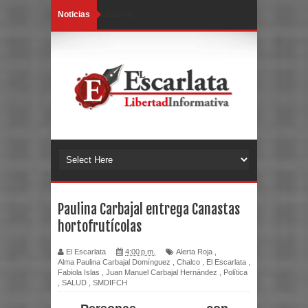
Noticias
Loading...
Paulina Carbajal entrega Canastas
hortofrutícolas
El Escarlata
4:00 p.m.
Alerta Roja
,
Alma Paulina Carbajal Domínguez
,
Chalco
,
El Escarlata
,
Fabiola Islas
,
Juan Manuel Carbajal Hernández
,
Política
,
SALUD
,
SMDIFCH