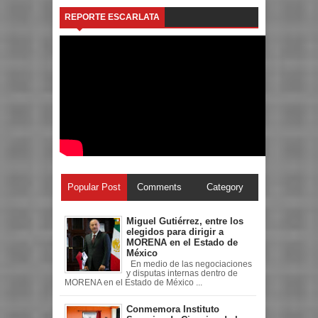
REPORTE ESCARLATA
Popular Post
Comments
Category
Miguel Gutiérrez, entre los
elegidos para dirigir a
MORENA en el Estado de
México
En medio de las negociaciones
y disputas internas dentro de
MORENA en el Estado de México ...
Conmemora Instituto