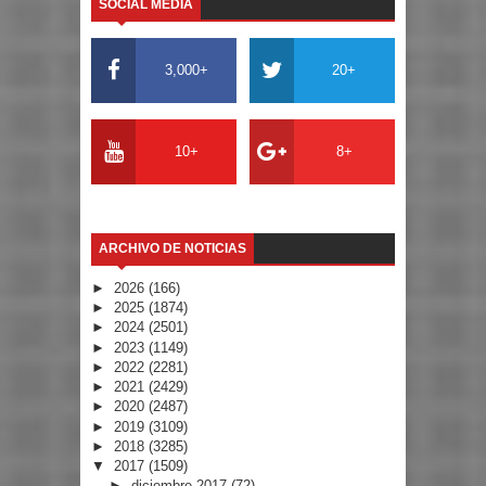
SOCIAL MEDIA
3,000+
20+
10+
8+
ARCHIVO DE NOTICIAS
►
2026
(166)
►
2025
(1874)
►
2024
(2501)
►
2023
(1149)
►
2022
(2281)
►
2021
(2429)
►
2020
(2487)
►
2019
(3109)
►
2018
(3285)
▼
2017
(1509)
►
diciembre 2017
(72)