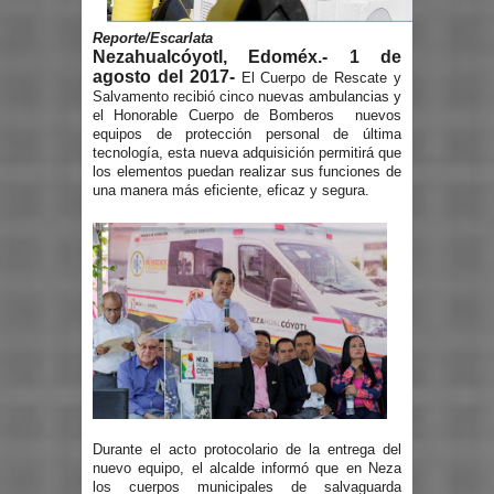
Reporte/Escarlata
Nezahualcóyotl, Edoméx.- 1 de
agosto del 2017-
El Cuerpo de Rescate y
Salvamento recibió cinco nuevas ambulancias y
el Honorable Cuerpo de Bomberos nuevos
equipos de protección personal de última
tecnología, esta nueva adquisición permitirá que
los elementos puedan realizar sus funciones de
una manera más eficiente, eficaz y segura.
Durante el acto protocolario de la entrega del
nuevo equipo, el alcalde informó que en Neza
los cuerpos municipales de salvaguarda