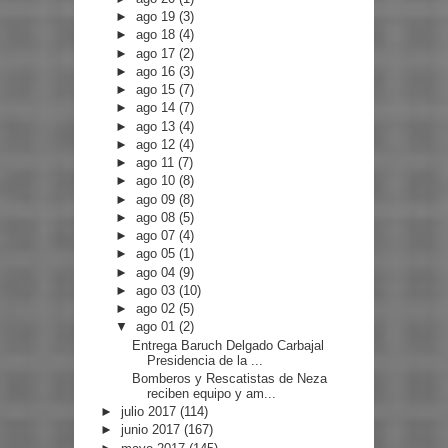
►
ago 19
(3)
►
ago 18
(4)
►
ago 17
(2)
►
ago 16
(3)
►
ago 15
(7)
►
ago 14
(7)
►
ago 13
(4)
►
ago 12
(4)
►
ago 11
(7)
►
ago 10
(8)
►
ago 09
(8)
►
ago 08
(5)
►
ago 07
(4)
►
ago 05
(1)
►
ago 04
(9)
►
ago 03
(10)
►
ago 02
(5)
▼
ago 01
(2)
Entrega Baruch Delgado Carbajal
Presidencia de la ...
Bomberos y Rescatistas de Neza
reciben equipo y am...
►
julio 2017
(114)
►
junio 2017
(167)