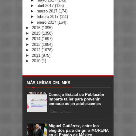
►
mayo 2017
(145)
►
abril 2017
(125)
►
marzo 2017
(174)
►
febrero 2017
(111)
►
enero 2017
(164)
►
2016
(1395)
►
2015
(1358)
►
2014
(1697)
►
2013
(1854)
►
2012
(1678)
►
2011
(975)
►
2010
(1)
MÁS LEÍDAS DEL MES
Consejo Estatal de Población
imparte taller para prevenir
embarazos en adolescentes
Cuentan con ...
Miguel Gutiérrez, entre los
elegidos para dirigir a MORENA
en el Estado de México