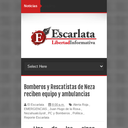
Noticias
Loading...
Bomberos y Rescatistas de Neza
reciben equipo y ambulancias
El Escarlata
8:00 a.m.
Alerta Roja
,
EMERGENCIAS
,
Juan Hugo de la Rosa
,
Nezahualcóyotl
,
PC y Bomberos
,
Política
,
Reporte Escarlata