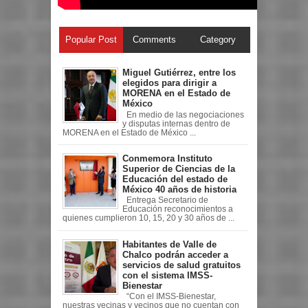
Popular Post
Comments
Category
Miguel Gutiérrez, entre los
elegidos para dirigir a
MORENA en el Estado de
México
En medio de las negociaciones
y disputas internas dentro de
MORENA en el Estado de México ...
Conmemora Instituto
Superior de Ciencias de la
Educación del estado de
México 40 años de historia
Entrega Secretario de
Educación reconocimientos a
quienes cumplieron 10, 15, 20 y 30 años de ...
Habitantes de Valle de
Chalco podrán acceder a
servicios de salud gratuitos
con el sistema IMSS-
Bienestar
“Con el IMSS-Bienestar,
nuestras vecinas y vecinos que no cuentan con