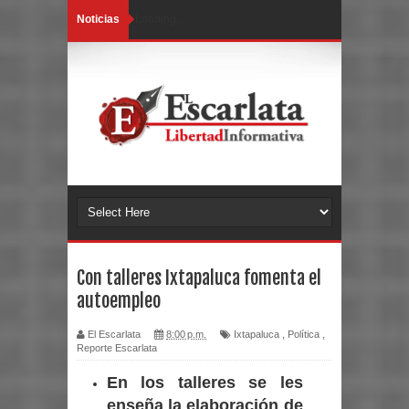
Noticias
Loading...
Con talleres Ixtapaluca fomenta el
autoempleo
El Escarlata
8:00 p.m.
Ixtapaluca
,
Política
,
Reporte Escarlata
En los talleres se les
enseña la elaboración de