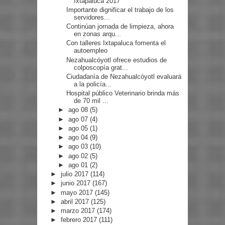
Ixtapaluca 2017
Importante dignificar el trabajo de los
servidores...
Continúan jornada de limpieza, ahora
en zonas arqu...
Con talleres Ixtapaluca fomenta el
autoempleo
Nezahualcóyotl ofrece estudios de
colposcopía grat...
Ciudadanía de Nezahualcóyotl evaluará
a la policía...
Hospital público Veterinario brinda más
de 70 mil ...
►
ago 08
(5)
►
ago 07
(4)
►
ago 05
(1)
►
ago 04
(9)
►
ago 03
(10)
►
ago 02
(5)
►
ago 01
(2)
►
julio 2017
(114)
►
junio 2017
(167)
►
mayo 2017
(145)
►
abril 2017
(125)
►
marzo 2017
(174)
►
febrero 2017
(111)