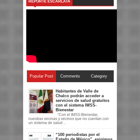
REPORTE ESCARLATA
Popular Post
Comments
Category
Habitantes de Valle de
Chalco podrán acceder a
servicios de salud gratuitos
con el sistema IMSS-
Bienestar
“Con el IMSS-Bienestar,
nuestras vecinas y vecinos que no cuentan con
un sistema de salud ...
“100 periodistas por el
Estado de México”, exigimos