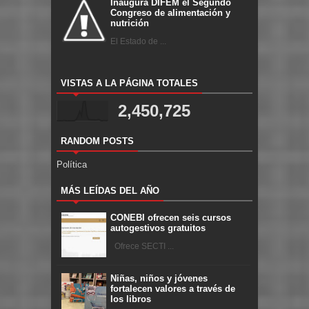
Inaugura DIFEM el Segundo
Congreso de alimentación y
nutrición
El Estado de ...
VISTAS A LA PÁGINA TOTALES
2,450,725
RANDOM POSTS
Política
MÁS LEÍDAS DEL AÑO
CONEBI ofrecen seis cursos
autogestivos gratuitos
Ofrece SECTI ...
Niñas, niños y jóvenes
fortalecen valores a través de
los libros