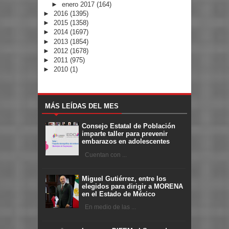
►
enero 2017
(164)
►
2016
(1395)
►
2015
(1358)
►
2014
(1697)
►
2013
(1854)
►
2012
(1678)
►
2011
(975)
►
2010
(1)
MÁS LEÍDAS DEL MES
Consejo Estatal de Población
imparte taller para prevenir
embarazos en adolescentes
Cuentan con ...
Miguel Gutiérrez, entre los
elegidos para dirigir a MORENA
en el Estado de México
En medio de las ...