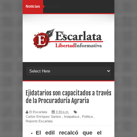
Noticias
Loading...
Ejidatarios son capacitados a través
de la Procuraduría Agraria
El Escarlata
3:30 p.m.
Carlos Enríquez Santos
,
Ixtapaluca
,
Política
,
Reporte Escarlata
El edil recalcó que el