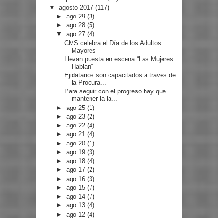
▼
agosto 2017
(117)
►
ago 29
(3)
►
ago 28
(5)
▼
ago 27
(4)
CMS celebra el Día de los Adultos
Mayores
Llevan puesta en escena “Las Mujeres
Hablan”
Ejidatarios son capacitados a través de
la Procura...
Para seguir con el progreso hay que
mantener la la...
►
ago 25
(1)
►
ago 23
(2)
►
ago 22
(4)
►
ago 21
(4)
►
ago 20
(1)
►
ago 19
(3)
►
ago 18
(4)
►
ago 17
(2)
►
ago 16
(3)
►
ago 15
(7)
►
ago 14
(7)
►
ago 13
(4)
►
ago 12
(4)