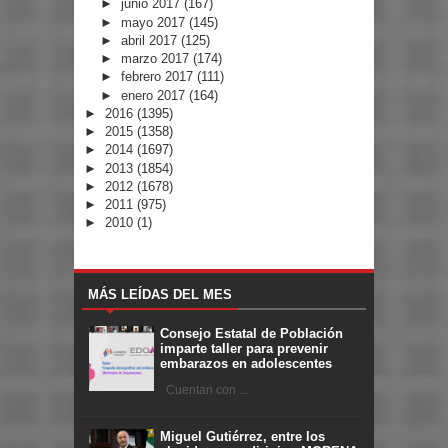
►
junio 2017
(167)
►
mayo 2017
(145)
►
abril 2017
(125)
►
marzo 2017
(174)
►
febrero 2017
(111)
►
enero 2017
(164)
►
2016
(1395)
►
2015
(1358)
►
2014
(1697)
►
2013
(1854)
►
2012
(1678)
►
2011
(975)
►
2010
(1)
MÁS LEÍDAS DEL MES
Consejo Estatal de Población
imparte taller para prevenir
embarazos en adolescentes
Cuentan con ...
Miguel Gutiérrez, entre los