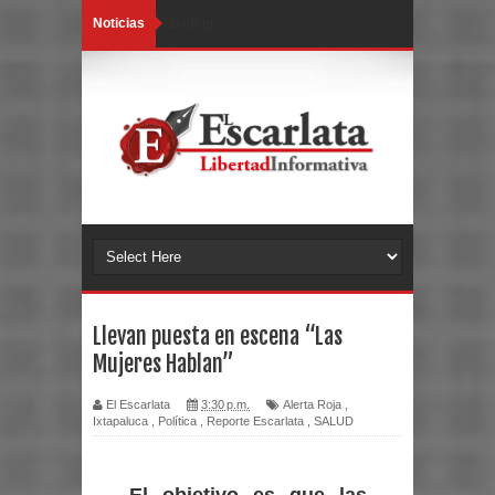
Noticias
Loading...
Llevan puesta en escena “Las
Mujeres Hablan”
El Escarlata
3:30 p.m.
Alerta Roja
,
Ixtapaluca
,
Política
,
Reporte Escarlata
,
SALUD
El objetivo es que las