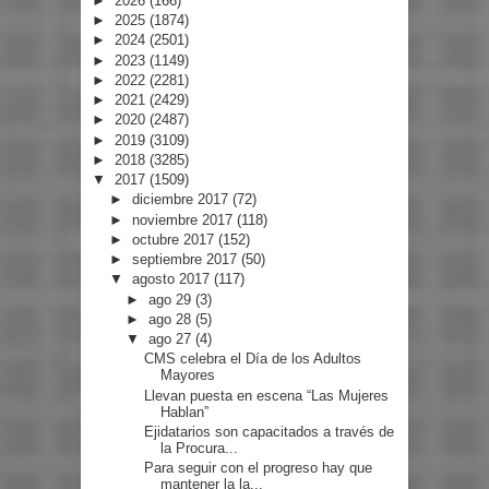
►
2026
(166)
►
2025
(1874)
►
2024
(2501)
►
2023
(1149)
►
2022
(2281)
►
2021
(2429)
►
2020
(2487)
►
2019
(3109)
►
2018
(3285)
▼
2017
(1509)
►
diciembre 2017
(72)
►
noviembre 2017
(118)
►
octubre 2017
(152)
►
septiembre 2017
(50)
▼
agosto 2017
(117)
►
ago 29
(3)
►
ago 28
(5)
▼
ago 27
(4)
CMS celebra el Día de los Adultos
Mayores
Llevan puesta en escena “Las Mujeres
Hablan”
Ejidatarios son capacitados a través de
la Procura...
Para seguir con el progreso hay que
mantener la la...