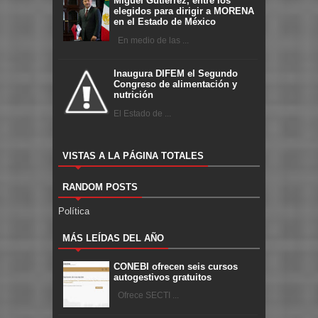
Miguel Gutiérrez, entre los
elegidos para dirigir a MORENA
en el Estado de México
En medio de las ...
Inaugura DIFEM el Segundo
Congreso de alimentación y
nutrición
El Estado de ...
VISTAS A LA PÁGINA TOTALES
RANDOM POSTS
Política
MÁS LEÍDAS DEL AÑO
CONEBI ofrecen seis cursos
autogestivos gratuitos
Ofrece SECTI ...