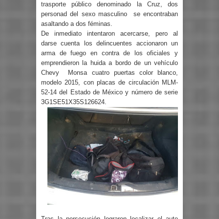
trasporte público denominado la Cruz, dos
personad del sexo masculino se encontraban
asaltando a dos féminas.
De inmediato intentaron acercarse, pero al
darse cuenta los delincuentes accionaron un
arma de fuego en contra de los oficiales y
emprendieron la huida a bordo de un vehículo
Chevy Monsa cuatro puertas color blanco,
modelo 2015, con placas de circulación MLM-
52-14 del Estado de México y número de serie
3G1SE51X35S126624.
Tras la persecución lograron localizar el auto