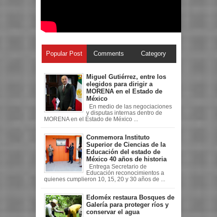
Popular Post
Comments
Category
Miguel Gutiérrez, entre los
elegidos para dirigir a
MORENA en el Estado de
México
En medio de las negociaciones
y disputas internas dentro de
MORENA en el Estado de México ...
Conmemora Instituto
Superior de Ciencias de la
Educación del estado de
México 40 años de historia
Entrega Secretario de
Educación reconocimientos a
quienes cumplieron 10, 15, 20 y 30 años de ...
Edoméx restaura Bosques de
Galería para proteger ríos y
conservar el agua