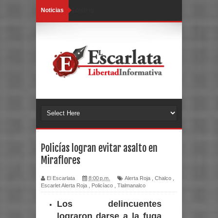
Noticias
Loading...
Policías logran evitar asalto en
Miraflores
El Escarlata
8:00 p.m.
Alerta Roja
,
Chalco
,
Escarlet Alerta Roja
,
Policíaco
,
Tlalmanalco
Los delincuentes
lograron darse a la fuga