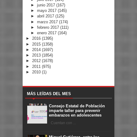
►
junio 2017
(167)
►
mayo 2017
(145)
►
abril 2017
(125)
►
marzo 2017
(174)
►
febrero 2017
(111)
►
enero 2017
(164)
►
2016
(1395)
►
2015
(1358)
►
2014
(1697)
►
2013
(1854)
►
2012
(1678)
►
2011
(975)
►
2010
(1)
MÁS LEÍDAS DEL MES
Consejo Estatal de Población
imparte taller para prevenir
embarazos en adolescentes
Cuentan con ...