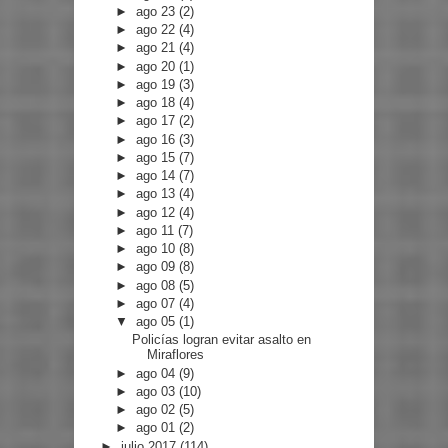
►
ago 23
(2)
►
ago 22
(4)
►
ago 21
(4)
►
ago 20
(1)
►
ago 19
(3)
►
ago 18
(4)
►
ago 17
(2)
►
ago 16
(3)
►
ago 15
(7)
►
ago 14
(7)
►
ago 13
(4)
►
ago 12
(4)
►
ago 11
(7)
►
ago 10
(8)
►
ago 09
(8)
►
ago 08
(5)
►
ago 07
(4)
▼
ago 05
(1)
Policías logran evitar asalto en
Miraflores
►
ago 04
(9)
►
ago 03
(10)
►
ago 02
(5)
►
ago 01
(2)
►
julio 2017
(114)