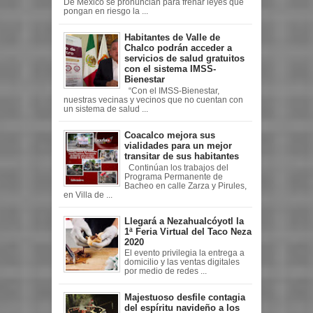
De México se pronuncian para frenar leyes que
pongan en riesgo la ...
Habitantes de Valle de
Chalco podrán acceder a
servicios de salud gratuitos
con el sistema IMSS-
Bienestar
“Con el IMSS-Bienestar,
nuestras vecinas y vecinos que no cuentan con
un sistema de salud ...
Coacalco mejora sus
vialidades para un mejor
transitar de sus habitantes
Continúan los trabajos del
Programa Permanente de
Bacheo en calle Zarza y Pirules,
en Villa de ...
Llegará a Nezahualcóyotl la
1ª Feria Virtual del Taco Neza
2020
El evento privilegia la entrega a
domicilio y las ventas digitales
por medio de redes ...
Majestuoso desfile contagia
del espíritu navideño a los