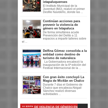
ixtapaluquenses
El Instituto Municipal de la
Juventud (IMJ), realizó el primer
Desfile Navideño, donde las ...
Continúan acciones para
prevenir la violencia de
género en Ixtapaluca
De forma simultánea acude
Prevención del Delito a 11
espacios a impartir talleres sobre
el ...
Delfina Gómez consolida a la
entidad como destino de
turismo de naturaleza
La Gobernadora encabezó la
inauguración de la 6ª edición del
Festival Internacional de la ...
Con gran éxito concluyó La
Magia de Mictlán en Chalco
Durante 7 días el Gobierno de
Chalco que encabeza Abigail
Sánchez realizó diversas
actividades ...
ALERTA DE VIOLENCIA DE GÉNERO EN