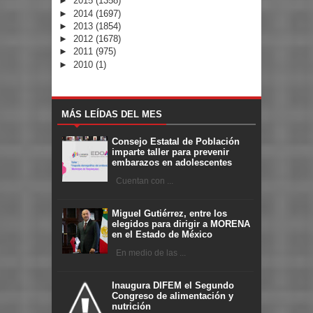
►
2015
(1358)
►
2014
(1697)
►
2013
(1854)
►
2012
(1678)
►
2011
(975)
►
2010
(1)
MÁS LEÍDAS DEL MES
Consejo Estatal de Población
imparte taller para prevenir
embarazos en adolescentes
Cuentan con ...
Miguel Gutiérrez, entre los
elegidos para dirigir a MORENA
en el Estado de México
En medio de las ...
Inaugura DIFEM el Segundo
Congreso de alimentación y
nutrición