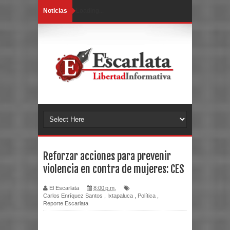
Noticias
Loading...
Reforzar acciones para prevenir
violencia en contra de mujeres: CES
El Escarlata
8:00 p.m.
Carlos Enríquez Santos
,
Ixtapaluca
,
Política
,
Reporte Escarlata