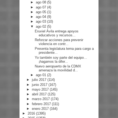
►
ago 08
(5)
►
ago 07
(4)
►
ago 05
(1)
►
ago 04
(9)
►
ago 03
(10)
▼
ago 02
(5)
Eruviel Ávila entrega apoyos
educativos y recursos...
Reforzar acciones para prevenir
violencia en contr...
Presenta legislatura terna para cargo a
presidente...
Yo también soy parte del equipo…
¡hagamos la difer...
Nuevo aeropuerto de la CDMX
amenaza la movilidad d...
►
ago 01
(2)
►
julio 2017
(114)
►
junio 2017
(167)
►
mayo 2017
(145)
►
abril 2017
(125)
►
marzo 2017
(174)
►
febrero 2017
(111)
►
enero 2017
(164)
►
2016
(1395)