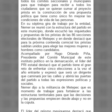
todos los comités seccionales y municipales
para que trabajen para recibir a todos los
ciudadanos que se quieran sumar al proyecto
priista en la construcción de una propuesta
política que tiene como único fin mejorar las
condiciones de vida de las personas
.
En su séptima gira de trabajo por la entidad,
Nemer se reunió
con la estructura del partido en
este municipio,
donde escuchó
las inquietudes
y propuestas de los priistas de las 86 secciones
electorales de
Metepec
y en donde
destacó
que
para la próxima contienda
comicial
los priistas
saldrán unidos para
elegir
las mejores mujeres y
hombres como candidatos.
Acompañado por Hugo Orlando Piña,
Presidente del Comité Municipal de este
instituto político
en la demarcación
,
el líder del
PRI estatal destacó
que el partido tiene el
gran
reto de enfrentar cinco elecciones a la vez
el
año entrante y expresó que será un dirigente
que caminará por las calles
y abrir
á
las puertas
del partido a todas las expresiones políticas y
sociales.
Nemer dijo a la militancia de Metepec que
es
momento de
trabajar para fortalecer a las
estructuras
territoriales para que las decisiones
y
las propuestas
empiecen
desde
abajo
y no en
la cúpula.
El líder del priismo mexiquense destacó que