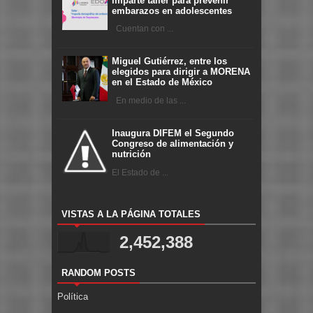
imparte taller para prevenir
embarazos en adolescentes
Cuentan con ...
Miguel Gutiérrez, entre los
elegidos para dirigir a MORENA
en el Estado de México
En medio de las ...
Inaugura DIFEM el Segundo
Congreso de alimentación y
nutrición
El Estado de ...
VISTAS A LA PÁGINA TOTALES
2,452,388
RANDOM POSTS
Política