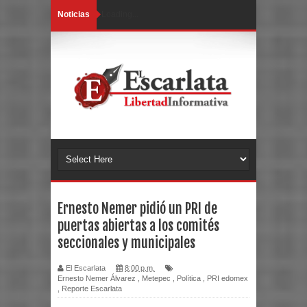
Noticias
Loading...
Ernesto Nemer pidió un PRI de
puertas abiertas a los comités
seccionales y municipales
El Escarlata
8:00 p.m.
Ernesto Nemer Álvarez
,
Metepec
,
Política
,
PRI edomex
,
Reporte Escarlata