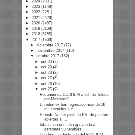
►
2024
(2501)
►
2023
(1149)
►
2022
(2281)
►
2021
(2429)
►
2020
(2487)
►
2019
(3109)
►
2018
(3285)
▼
2017
(1509)
►
diciembre 2017
(72)
►
noviembre 2017
(118)
▼
octubre 2017
(152)
►
oct 30
(7)
►
oct 29
(4)
►
oct 28
(2)
►
oct 27
(3)
►
oct 26
(10)
▼
oct 25
(9)
Recomienda CODHEM a edil de Toluca
por Maltrato fí...
En edoméx han regresado más de 18
mil escuelas a c...
Ernesto Nemer pidió un PRI de puertas
abiertas a l...
Ixtapaluca continúa apoyando a
personas vulnerables
Una burla lo destinado del FONDEM a