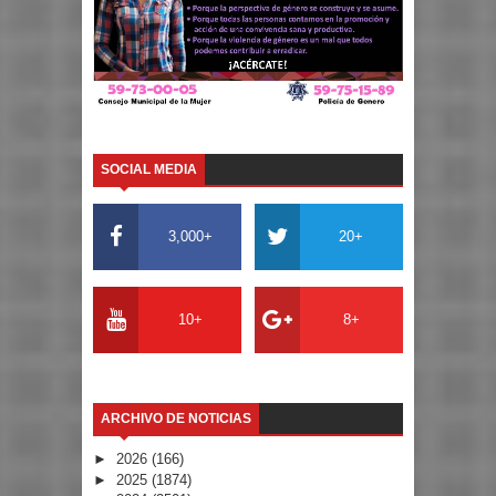
SOCIAL MEDIA
3,000+
20+
10+
8+
ARCHIVO DE NOTICIAS
►
2026
(166)
►
2025
(1874)