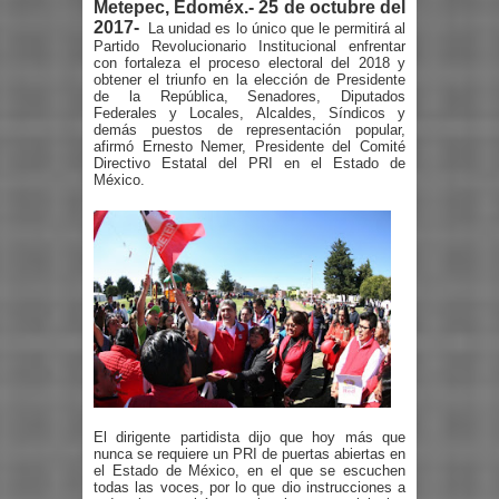
Metepec, Edom
éx.-
25 de octubre d
el
2017-
La unidad es lo único que
le permitirá al
Partido Revolucionario Institucional enfrentar
con fortaleza
el
proceso electoral del
2018
y
obtener el triunfo en la elección de Presidente
de la República, Senadores, Diputados
Federales y Locales, Alcaldes, Síndicos y
demás puestos de representación popular,
afirmó
Ernesto Nemer, Presidente
del Comité
Directivo Estatal del
PRI en el Estado de
México
.
El dirigente partidista dijo que hoy más que
nunca se requiere un PRI de puertas abiertas en
el Estado de México, en el que se escuchen
todas
las voces
, por lo que dio instrucciones a