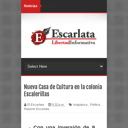
Noticias
Loading...
Nueva Casa de Cultura en la colonia
Escalerillas
El Escarlata
9:32 p.m.
Ixtapaluca
,
Política
,
Reporte Escarlata
Con una inversión de 9