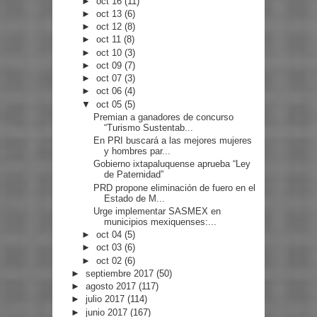
►
oct 16
(11)
►
oct 13
(6)
►
oct 12
(8)
►
oct 11
(8)
►
oct 10
(3)
►
oct 09
(7)
►
oct 07
(3)
►
oct 06
(4)
▼
oct 05
(5)
Premian a ganadores de concurso
“Turismo Sustentab...
En PRI buscará a las mejores mujeres
y hombres par...
Gobierno ixtapaluquense aprueba “Ley
de Paternidad”
PRD propone eliminación de fuero en el
Estado de M...
Urge implementar SASMEX en
municipios mexiquenses:...
►
oct 04
(5)
►
oct 03
(6)
►
oct 02
(6)
►
septiembre 2017
(50)
►
agosto 2017
(117)
►
julio 2017
(114)
►
junio 2017
(167)