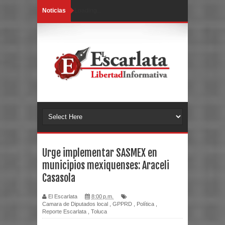
Noticias
Loading...
Urge implementar SASMEX en
municipios mexiquenses: Araceli
Casasola
El Escarlata
8:00 p.m.
Camara de Diputados local
,
GPPRD
,
Política
,
Reporte Escarlata
,
Toluca