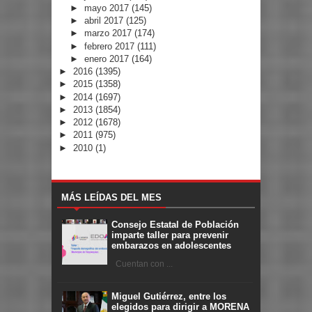
►
mayo 2017
(145)
►
abril 2017
(125)
►
marzo 2017
(174)
►
febrero 2017
(111)
►
enero 2017
(164)
►
2016
(1395)
►
2015
(1358)
►
2014
(1697)
►
2013
(1854)
►
2012
(1678)
►
2011
(975)
►
2010
(1)
MÁS LEÍDAS DEL MES
Consejo Estatal de Población
imparte taller para prevenir
embarazos en adolescentes
Cuentan con ...
Miguel Gutiérrez, entre los
elegidos para dirigir a MORENA