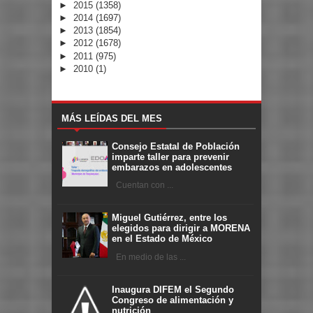
►
2015
(1358)
►
2014
(1697)
►
2013
(1854)
►
2012
(1678)
►
2011
(975)
►
2010
(1)
MÁS LEÍDAS DEL MES
Consejo Estatal de Población
imparte taller para prevenir
embarazos en adolescentes
Cuentan con ...
Miguel Gutiérrez, entre los
elegidos para dirigir a MORENA
en el Estado de México
En medio de las ...
Inaugura DIFEM el Segundo
Congreso de alimentación y
nutrición