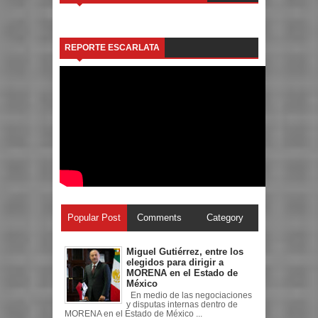
REPORTE ESCARLATA
Popular Post
Comments
Category
Miguel Gutiérrez, entre los
elegidos para dirigir a
MORENA en el Estado de
México
En medio de las negociaciones
y disputas internas dentro de
MORENA en el Estado de México ...