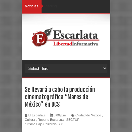
Noticias
Loading...
Se llevará a cabo la producción
cinematográfica “Mares de
México” en BCS
El Escarlata
8:00 p.m.
Ciudad de México
,
Cultura
,
Reporte Escarlata
,
SECTUR
,
turismo Baja California Sur