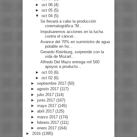
►
oct 06
(4)
►
oct 05
(5)
▼
oct 04
(5)
Se llevará a cabo la producción
cinematográfica “M...
Impulsaremos acciones en la lucha
contra el cáncer...
Avance del 70% en suministro de agua
potable en ho...
Gerardo Kleinburg, sorprende con la
vida de Mozart...
Alfredo Del Mazo entrega mil 500
apoyos a producto...
►
oct 03
(6)
►
oct 02
(6)
►
septiembre 2017
(50)
►
agosto 2017
(117)
►
julio 2017
(114)
►
junio 2017
(167)
►
mayo 2017
(145)
►
abril 2017
(125)
►
marzo 2017
(174)
►
febrero 2017
(111)
►
enero 2017
(164)
►
2016
(1395)