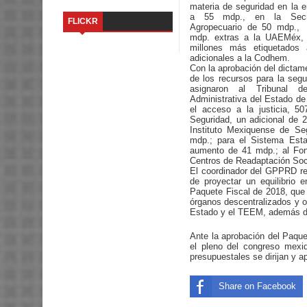
materia de seguridad en la 
a 55 mdp., en la Secre
FLICKR
Agropecuario de 50 mdp., 
mdp. extras a la UAEMéx, 
millones más etiquetados
adicionales a la Codhem.
Con la aprobación del dictam
de los recursos para la segu
asignaron al Tribunal d
Administrativa del Estado de
el acceso a la justicia, 5
Seguridad, un adicional de 2
Instituto Mexiquense de Se
mdp.; para el Sistema Estat
aumento de 41 mdp.; al Fond
Centros de Readaptación So
El coordinador del GPPRD res
de proyectar un equilibrio 
Paquete Fiscal de 2018, que 
órganos descentralizados y 
Estado y el TEEM, además de 
Ante la aprobación del Paque
el pleno del congreso mexiq
presupuestales se dirijan y a
Share on Facebook