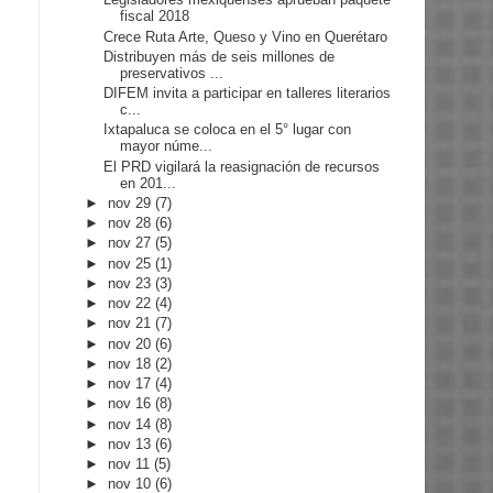
fiscal 2018
Crece Ruta Arte, Queso y Vino en Querétaro
Distribuyen más de seis millones de
preservativos ...
DIFEM invita a participar en talleres literarios
c...
Ixtapaluca se coloca en el 5° lugar con
mayor núme...
El PRD vigilará la reasignación de recursos
en 201...
►
nov 29
(7)
►
nov 28
(6)
►
nov 27
(5)
►
nov 25
(1)
►
nov 23
(3)
►
nov 22
(4)
►
nov 21
(7)
►
nov 20
(6)
►
nov 18
(2)
►
nov 17
(4)
►
nov 16
(8)
►
nov 14
(8)
►
nov 13
(6)
►
nov 11
(5)
►
nov 10
(6)