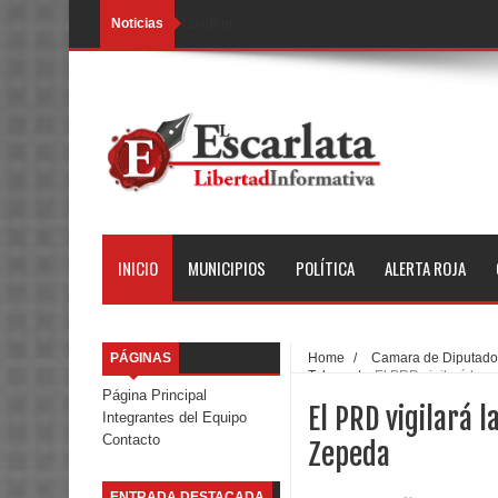
Noticias
Loading...
INICIO
MUNICIPIOS
POLÍTICA
ALERTA ROJA
PÁGINAS
Home
/
Camara de Diputados
Toluca
/
El PRD vigilará la 
Página Principal
El PRD vigilará 
Integrantes del Equipo
Contacto
Zepeda
ENTRADA DESTACADA