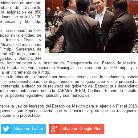
entidad con un aumento
taria de Desarrollo
la asignación de 850
donde se solicitó 120
 a becas, y 50 mdp.
en se destinará un 25%
ridad en la entidad, se
e Justicia Fiscal y
 México, 68 mdp.; para
07 mdp.; Secretaría de
 mil 501 mdp.; para el
guridad y Justicia 344
al Anticorrupción y el Instituto de Transparencia del Estado de México
o Estatal de Fortalecimiento Municipal, un incremento de 200 mdp.; y a
cial un incremento de 9 mdp.
altó la labor de su fracción por buscar el beneficio de la ciudadanía, asim
en el presupuesto para no dejar huecos en ninguna área en la propuesta
contempla la dirección de recursos del gobierno del Estado, sus dependenc
organismos autónomos como la UAEMéx, IEEM, Codhem, Infoem, la fiscalía
los poderes legislativo, judicial y sus municipios.
te de la Ley de ingresos del Estado de México para el ejercicio Fiscal 2018
uense; Juan Zepeda advirtió que su fracción vigilará que las reasignaci
pliquen a lo proyectado.
Share on Twitter
Share on Google Plus