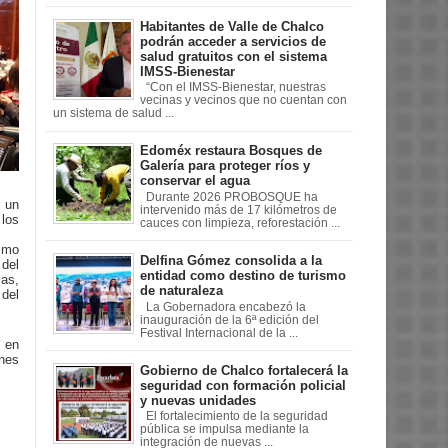
Habitantes de Valle de Chalco
podrán acceder a servicios de
salud gratuitos con el sistema
IMSS-Bienestar
“Con el IMSS-Bienestar, nuestras
vecinas y vecinos que no cuentan con
un sistema de salud ...
Edoméx restaura Bosques de
Galería para proteger ríos y
conservar el agua
Durante 2026 PROBOSQUE ha
, un
intervenido más de 17 kilómetros de
 los
cauces con limpieza, reforestación ...
ismo
Delfina Gómez consolida a la
 del
entidad como destino de turismo
ias,
de naturaleza
 del
La Gobernadora encabezó la
inauguración de la 6ª edición del
Festival Internacional de la ...
, en
ones
Gobierno de Chalco fortalecerá la
seguridad con formación policial
y nuevas unidades
El fortalecimiento de la seguridad
pública se impulsa mediante la
integración de nuevas ...