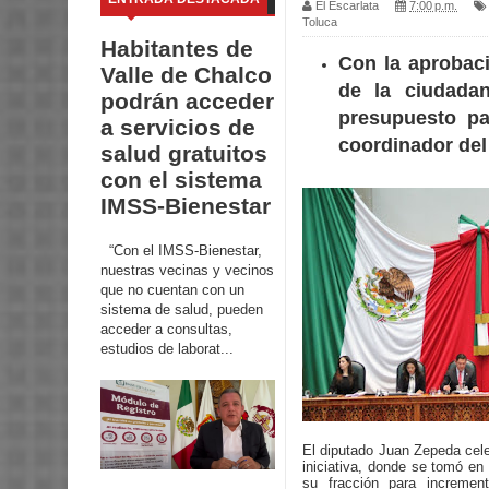
El Escarlata
7:00 p.m.
Toluca
Habitantes de
Con la aprobaci
Valle de Chalco
de la ciudadan
podrán acceder
presupuesto pa
a servicios de
coordinador de
salud gratuitos
con el sistema
IMSS-Bienestar
“Con el IMSS-Bienestar,
nuestras vecinas y vecinos
que no cuentan con un
sistema de salud, pueden
acceder a consultas,
estudios de laborat...
El diputado Juan Zepeda cele
iniciativa, donde se tomó en
su fracción para incremen