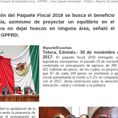
Camara de Diputados local
,
GPPRD
,
Juan Zepeda Hernández
,
Política
,
Reporte Escarlat
ón del Paquete Fiscal
2018 se busca el beneficio
ía, asimismo de proyectar un equilibrio en el
ra no dejar huecos en ninguna área, señaló el
l GPPRD.
Reporte/Escarlata
Toluca, Edoméx.- 30 de noviembre 
2017-
El paquete fiscal 2018 entregado a
legislatura mexiquense, el pasado 23 de noviem
contempla un presupuesto de egresos de 280 
422 millones de pesos, de los cuales se proyec
que 67 de cada 100 pesos se orientaran a ga
social aumentando el monto a 5.2% en comparac
con el 2017, dicha estimación para la atenció
educación, salud y combate a la pobreza.
bró la aprobación de la
 cuenta la propuesta de
tar el presupuesto en