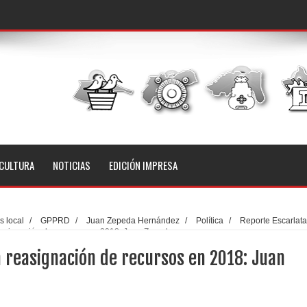
CULTURA
NOTICIAS
EDICIÓN IMPRESA
 local
/
GPPRD
/
Juan Zepeda Hernández
/
Política
/
Reporte Escarlata
reasignación de recursos en 2018: Juan Zepeda
la reasignación de recursos en 2018: Juan