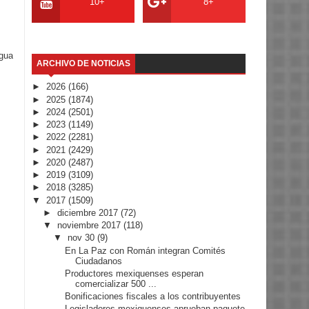
10+
8+
igua
ARCHIVO DE NOTICIAS
►
2026
(166)
►
2025
(1874)
►
2024
(2501)
►
2023
(1149)
►
2022
(2281)
►
2021
(2429)
►
2020
(2487)
►
2019
(3109)
►
2018
(3285)
▼
2017
(1509)
►
diciembre 2017
(72)
▼
noviembre 2017
(118)
▼
nov 30
(9)
En La Paz con Román integran Comités
Ciudadanos
Productores mexiquenses esperan
comercializar 500 ...
Bonificaciones fiscales a los contribuyentes
Legisladores mexiquenses aprueban paquete