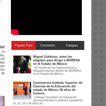
a
,
Popular Post
Comments
Category
del
 la
bre,
Miguel Gutiérrez, entre los
mil
elegidos para dirigir a MORENA
taba
en el Estado de México
sto
En medio de las negociaciones y
ión
disputas internas dentro de MORENA
n de
en el Estado de México ...
Conmemora Instituto Superior de
Ciencias de la Educación del
estado de México 40 años de
historia
Entrega Secretario de Educación
reconocimientos a quienes cumplieron
10, 15, 20 y 30 años de ...