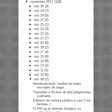
▼
noviembre 2017
(118)
►
nov 30
(9)
►
nov 29
(7)
►
nov 28
(6)
►
nov 27
(5)
►
nov 25
(1)
►
nov 23
(3)
►
nov 22
(4)
►
nov 21
(7)
►
nov 20
(6)
►
nov 18
(2)
►
nov 17
(4)
►
nov 16
(8)
►
nov 14
(8)
►
nov 13
(6)
►
nov 11
(5)
►
nov 10
(6)
▼
nov 09
(7)
Nezahualcóyotl, modelo de redes
vecinales de segur...
Trasladan a 49 reos de alta peligrosidad
a penales...
Edoméx da certeza jurídica a casi 3 mil
familias c...
El PRI en el edoméx fortalece su