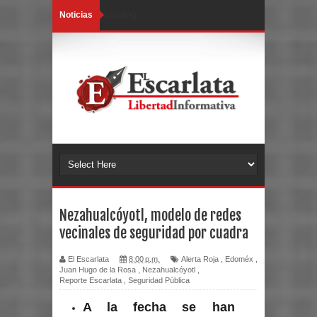
Noticias
Loading...
Nezahualcóyotl, modelo de redes
vecinales de seguridad por cuadra
El Escarlata
8:00 p.m.
Alerta Roja
,
Edoméx
,
Juan Hugo de la Rosa
,
Nezahualcóyotl
,
Reporte Escarlata
,
Seguridad Pública
A la fecha se han