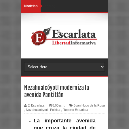
Noticias
Loading...
Nezahualcóyotl moderniza la
avenida Pantitlán
El Escarlata
8:00 a.m.
Juan Hugo de la Rosa
,
Nezahualcóyotl
,
Política
,
Reporte Escarlata
La importante avenida
que cruza la ciudad de