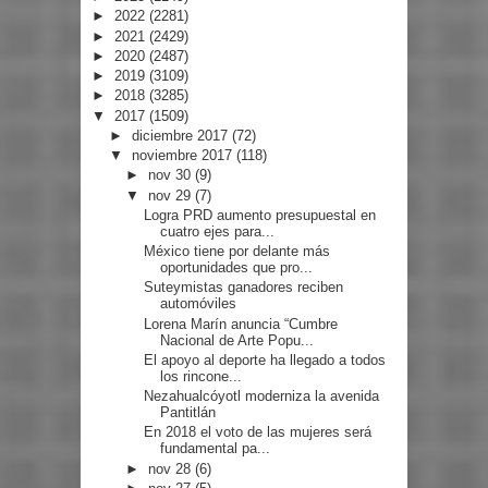
►
2022
(2281)
►
2021
(2429)
►
2020
(2487)
►
2019
(3109)
►
2018
(3285)
▼
2017
(1509)
►
diciembre 2017
(72)
▼
noviembre 2017
(118)
►
nov 30
(9)
▼
nov 29
(7)
Logra PRD aumento presupuestal en
cuatro ejes para...
México tiene por delante más
oportunidades que pro...
Suteymistas ganadores reciben
automóviles
Lorena Marín anuncia “Cumbre
Nacional de Arte Popu...
El apoyo al deporte ha llegado a todos
los rincone...
Nezahualcóyotl moderniza la avenida
Pantitlán
En 2018 el voto de las mujeres será
fundamental pa...
►
nov 28
(6)