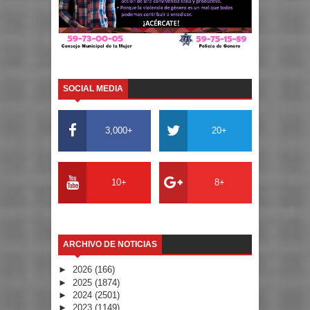
SOCIAL MEDIA
3,000+
20+
10+
8+
ARCHIVO DE NOTICIAS
►
2026
(166)
►
2025
(1874)
►
2024
(2501)
►
2023
(1149)