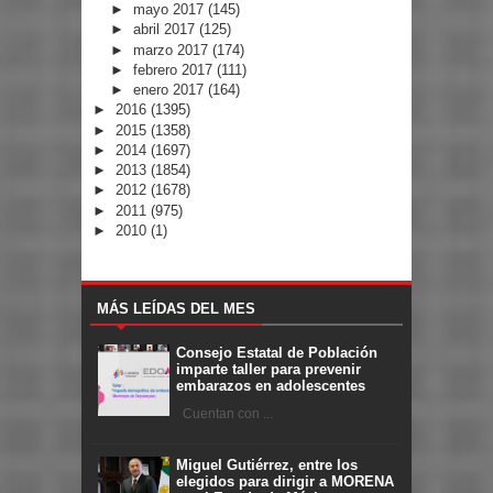
►
mayo 2017
(145)
►
abril 2017
(125)
►
marzo 2017
(174)
►
febrero 2017
(111)
►
enero 2017
(164)
►
2016
(1395)
►
2015
(1358)
►
2014
(1697)
►
2013
(1854)
►
2012
(1678)
►
2011
(975)
►
2010
(1)
MÁS LEÍDAS DEL MES
Consejo Estatal de Población
imparte taller para prevenir
embarazos en adolescentes
Cuentan con ...
Miguel Gutiérrez, entre los
elegidos para dirigir a MORENA