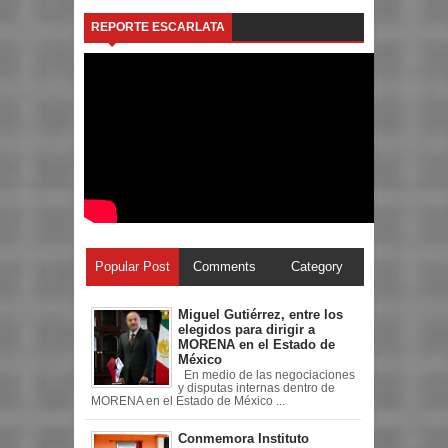
REPORTE ESCARLATA
Popular Post
Comments
Category
Miguel Gutiérrez, entre los
elegidos para dirigir a
MORENA en el Estado de
México
En medio de las negociaciones
y disputas internas dentro de
MORENA en el Estado de México ...
Conmemora Instituto