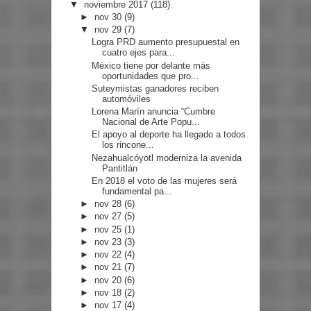
▼
noviembre 2017
(118)
►
nov 30
(9)
▼
nov 29
(7)
Logra PRD aumento presupuestal en
cuatro ejes para...
México tiene por delante más
oportunidades que pro...
Suteymistas ganadores reciben
automóviles
Lorena Marín anuncia “Cumbre
Nacional de Arte Popu...
El apoyo al deporte ha llegado a todos
los rincone...
Nezahualcóyotl moderniza la avenida
Pantitlán
En 2018 el voto de las mujeres será
fundamental pa...
►
nov 28
(6)
►
nov 27
(5)
►
nov 25
(1)
►
nov 23
(3)
►
nov 22
(4)
►
nov 21
(7)
►
nov 20
(6)
►
nov 18
(2)
►
nov 17
(4)