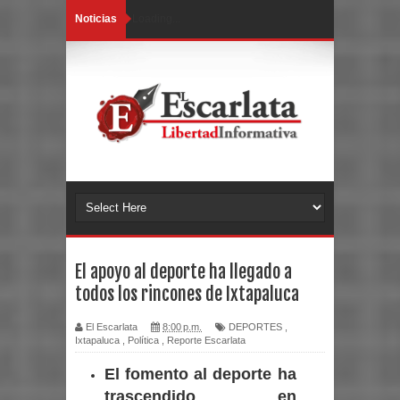
Noticias
Loading...
El apoyo al deporte ha llegado a
todos los rincones de Ixtapaluca
El Escarlata
8:00 p.m.
DEPORTES
,
Ixtapaluca
,
Política
,
Reporte Escarlata
El fomento al deporte ha
trascendido en