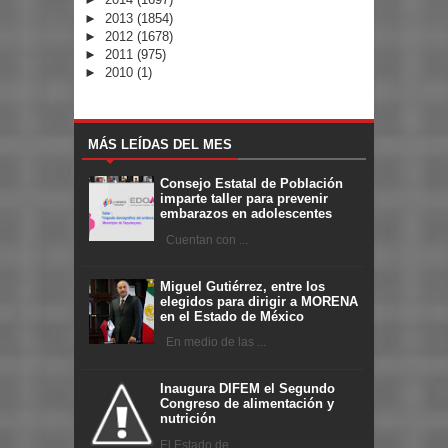
►
2013
(1854)
►
2012
(1678)
►
2011
(975)
►
2010
(1)
MÁS LEÍDAS DEL MES
Consejo Estatal de Población
imparte taller para prevenir
embarazos en adolescentes
Cuentan con ...
Miguel Gutiérrez, entre los
elegidos para dirigir a MORENA
en el Estado de México
En medio de las ...
Inaugura DIFEM el Segundo
Congreso de alimentación y
nutrición
El Estado de ...