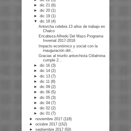
►
dic 21
(6)
►
dic 20
(1)
►
dic 19
(1)
▼
dic 18
(4)
Antorcha celebra 13 años de trabajo en
Chalco
Encabeza Alfredo Del Mazo Programa
Invernal 2017-2018
Impacto económico y social con la
inauguración del...
Gracias al triunfo antorchista Citlalmina
cumple 2...
►
dic 16
(3)
►
dic 14
(2)
►
dic 13
(7)
►
dic 11
(8)
►
dic 09
(2)
►
dic 06
(5)
►
dic 05
(3)
►
dic 04
(7)
►
dic 02
(2)
►
dic 01
(7)
►
noviembre 2017
(118)
►
octubre 2017
(152)
►
septiembre 2017
(50)