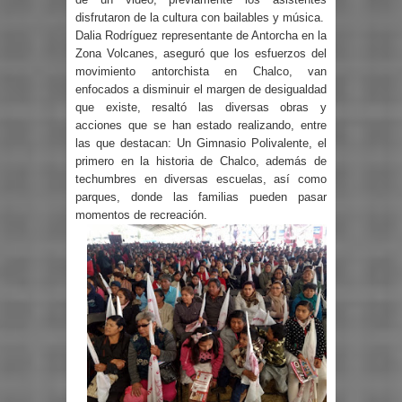
disfrutaron de la cultura con bailables y música.
Dalia Rodríguez representante de Antorcha en la
Zona Volcanes, aseguró que los esfuerzos del
movimiento antorchista en Chalco, van
enfocados a disminuir el margen de desigualdad
que existe, resaltó las diversas obras y
acciones que se han estado realizando, entre
las que destacan: Un Gimnasio Polivalente, el
primero en la historia de Chalco, además de
techumbres en diversas escuelas, así como
parques, donde las familias pueden pasar
momentos de recreación.