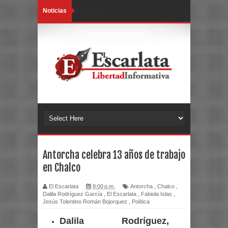
Noticias
Loading...
Antorcha celebra 13 años de trabajo
en Chalco
El Escarlata
8:00 p.m.
Antorcha
,
Chalco
,
Dalila Rodríguez García
,
El Escarlata
,
Fabiola Islas
,
Jesús Tolentino Román Bojorquez
,
Política
Dalila Rodríguez,