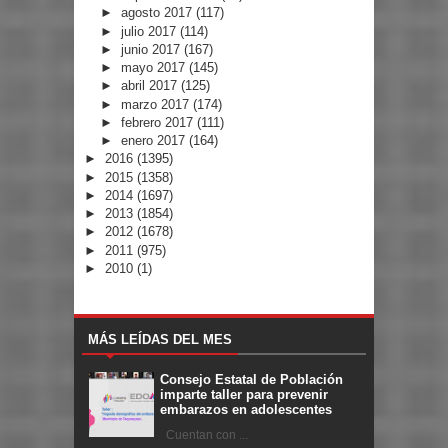
►
agosto 2017
(117)
►
julio 2017
(114)
►
junio 2017
(167)
►
mayo 2017
(145)
►
abril 2017
(125)
►
marzo 2017
(174)
►
febrero 2017
(111)
►
enero 2017
(164)
►
2016
(1395)
►
2015
(1358)
►
2014
(1697)
►
2013
(1854)
►
2012
(1678)
►
2011
(975)
►
2010
(1)
MÁS LEÍDAS DEL MES
Consejo Estatal de Población
imparte taller para prevenir
embarazos en adolescentes
Cuentan con ...