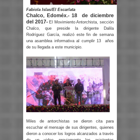
Fabiola Islas/El Escarlata
Chalco, Edoméx.- 18 de diciembre
del 2017-
El Movimiento Antorchista, sección
Chalco, que preside la dirigente Dalila
Rodríguez García, realizó este fin de semana
una asamblea informativa al cumplir 13 años
de su llegada a este municipio.
Miles de antorchistas se dieron cita para
escuchar el mensaje de sus dirigentes, quienes
dieron a conocer los logros alcanzados a través
de un video, previamente los asistentes