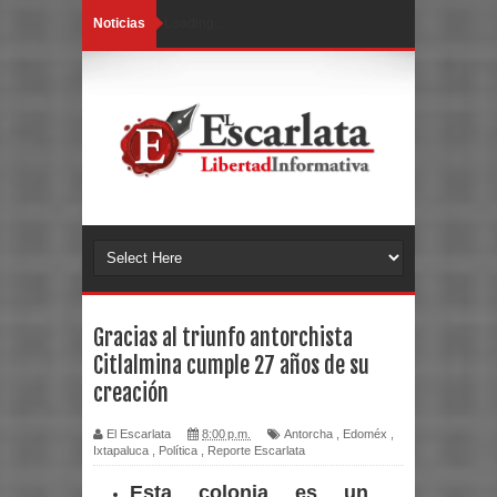
Noticias
Loading...
Gracias al triunfo antorchista
Citlalmina cumple 27 años de su
creación
El Escarlata
8:00 p.m.
Antorcha
,
Edoméx
,
Ixtapaluca
,
Política
,
Reporte Escarlata
Esta colonia es un