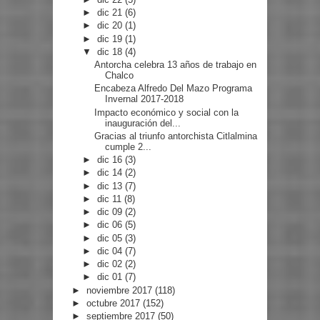
►
dic 21
(6)
►
dic 20
(1)
►
dic 19
(1)
▼
dic 18
(4)
Antorcha celebra 13 años de trabajo en
Chalco
Encabeza Alfredo Del Mazo Programa
Invernal 2017-2018
Impacto económico y social con la
inauguración del...
Gracias al triunfo antorchista Citlalmina
cumple 2...
►
dic 16
(3)
►
dic 14
(2)
►
dic 13
(7)
►
dic 11
(8)
►
dic 09
(2)
►
dic 06
(5)
►
dic 05
(3)
►
dic 04
(7)
►
dic 02
(2)
►
dic 01
(7)
►
noviembre 2017
(118)
►
octubre 2017
(152)
►
septiembre 2017
(50)