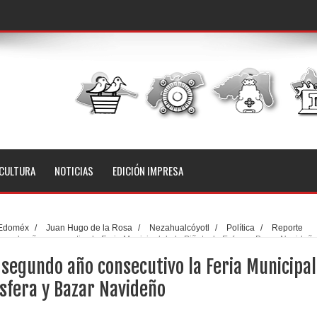
CULTURA
NOTICIAS
EDICIÓN IMPRESA
Edoméx
/
Juan Hugo de la Rosa
/
Nezahualcóyotl
/
Política
/
Reporte
gundo año consecutivo la Feria Municipal de la Piñata, la Esfera y Bazar Navideñ
 segundo año consecutivo la Feria Municipal
 Esfera y Bazar Navideño