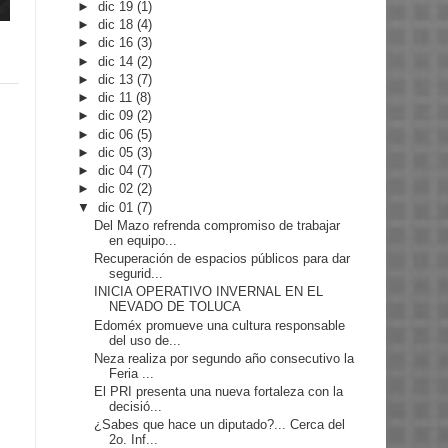
►
dic 19
(1)
►
dic 18
(4)
►
dic 16
(3)
►
dic 14
(2)
►
dic 13
(7)
►
dic 11
(8)
►
dic 09
(2)
►
dic 06
(5)
►
dic 05
(3)
►
dic 04
(7)
►
dic 02
(2)
▼
dic 01
(7)
Del Mazo refrenda compromiso de trabajar
en equipo...
Recuperación de espacios públicos para dar
segurid...
INICIA OPERATIVO INVERNAL EN EL
NEVADO DE TOLUCA
Edoméx promueve una cultura responsable
del uso de...
Neza realiza por segundo año consecutivo la
Feria ...
El PRI presenta una nueva fortaleza con la
decisió...
¿Sabes que hace un diputado?... Cerca del
2o. Inf...