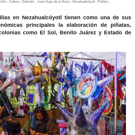
Arte
,
Cultura
,
Edoméx
,
Juan Hugo de la Rosa
,
Nezahualcóyotl
,
Política
,
ilias en Nezahualcóyotl tienen como una de sus
onómicas principales la elaboración de piñatas,
colonias como El Sol, Benito Juárez y Estado de