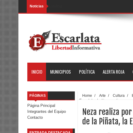
Noticias
Loading...
INICIO
MUNICIPIOS
POLÍTICA
ALERTA ROJA
PÁGINAS
Home
/
Arte
/
Cultura
/
Escarlata
/
Neza realiza por se
Página Principal
Neza realiza por
Integrantes del Equipo
Contacto
de la Piñata, la
ENTRADA DESTACADA