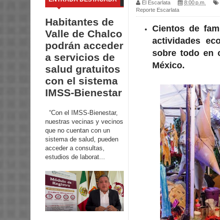
El Escarlata
8:00 p.m.
Reporte Escarlata
Habitantes de
Cientos de fam
Valle de Chalco
actividades ec
podrán acceder
sobre todo en 
a servicios de
México.
salud gratuitos
con el sistema
IMSS-Bienestar
“Con el IMSS-Bienestar,
nuestras vecinas y vecinos
que no cuentan con un
sistema de salud, pueden
acceder a consultas,
estudios de laborat...