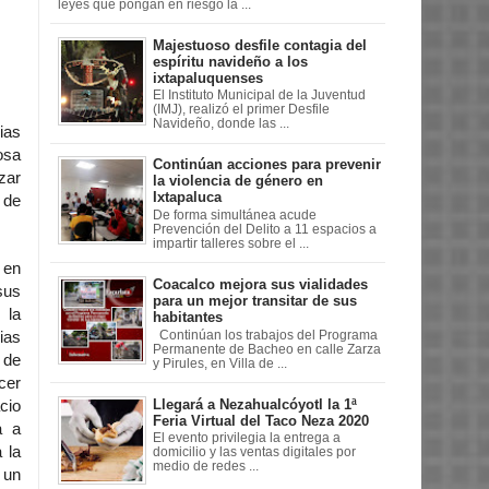
leyes que pongan en riesgo la ...
Majestuoso desfile contagia del
espíritu navideño a los
ixtapaluquenses
El Instituto Municipal de la Juventud
(IMJ), realizó el primer Desfile
Navideño, donde las ...
ias
osa
Continúan acciones para prevenir
zar
la violencia de género en
Ixtapaluca
 de
De forma simultánea acude
Prevención del Delito a 11 espacios a
impartir talleres sobre el ...
 en
Coacalco mejora sus vialidades
sus
para un mejor transitar de sus
 la
habitantes
Continúan los trabajos del Programa
ias
Permanente de Bacheo en calle Zarza
 de
y Pirules, en Villa de ...
cer
Llegará a Nezahualcóyotl la 1ª
cio
Feria Virtual del Taco Neza 2020
a a
El evento privilegia la entrega a
 la
domicilio y las ventas digitales por
medio de redes ...
 un