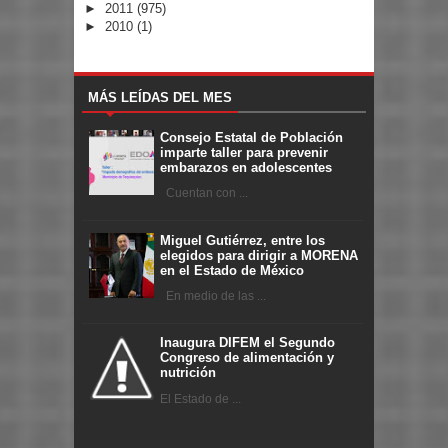
►
2011
(975)
►
2010
(1)
MÁS LEÍDAS DEL MES
Consejo Estatal de Población
imparte taller para prevenir
embarazos en adolescentes
Cuentan con ...
Miguel Gutiérrez, entre los
elegidos para dirigir a MORENA
en el Estado de México
En medio de las ...
Inaugura DIFEM el Segundo
Congreso de alimentación y
nutrición
El Estado de ...