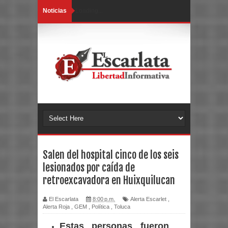
Noticias
Loading...
Salen del hospital cinco de los seis
lesionados por caída de
retroexcavadora en Huixquilucan
El Escarlata
8:00 p.m.
Alerta Escarlet
,
Alerta Roja
,
GEM
,
Política
,
Toluca
Estas personas fueron