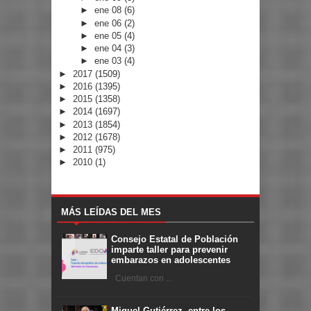
►
ene 08
(6)
►
ene 06
(2)
►
ene 05
(4)
►
ene 04
(3)
►
ene 03
(4)
►
2017
(1509)
►
2016
(1395)
►
2015
(1358)
►
2014
(1697)
►
2013
(1854)
►
2012
(1678)
►
2011
(975)
►
2010
(1)
MÁS LEÍDAS DEL MES
Consejo Estatal de Población
imparte taller para prevenir
embarazos en adolescentes
Cuentan con ...
Miguel Gutiérrez, entre los