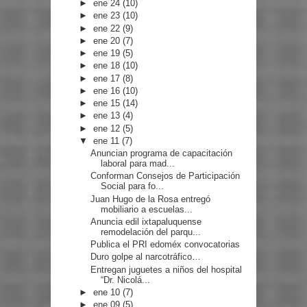
►
ene 24
(10)
►
ene 23
(10)
►
ene 22
(9)
►
ene 20
(7)
►
ene 19
(5)
►
ene 18
(10)
►
ene 17
(8)
►
ene 16
(10)
►
ene 15
(14)
►
ene 13
(4)
►
ene 12
(5)
▼
ene 11
(7)
Anuncian programa de capacitación
laboral para mad...
Conforman Consejos de Participación
Social para fo...
Juan Hugo de la Rosa entregó
mobiliario a escuelas...
Anuncia edil ixtapaluquense
remodelación del parqu...
Publica el PRI edoméx convocatorias
Duro golpe al narcotráfico…
Entregan juguetes a niños del hospital
“Dr. Nicolá...
►
ene 10
(7)
►
ene 09
(5)