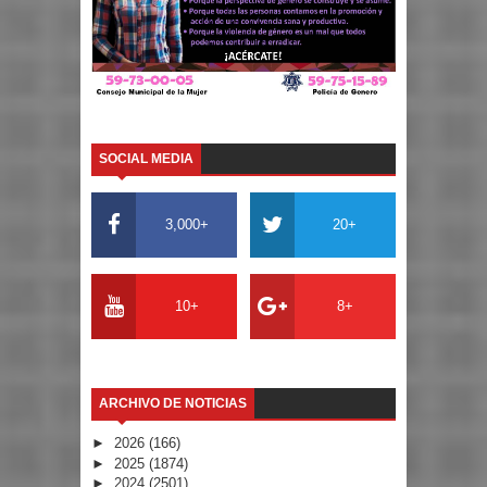
SOCIAL MEDIA
3,000+
20+
10+
8+
ARCHIVO DE NOTICIAS
►
2026
(166)
►
2025
(1874)
►
2024
(2501)