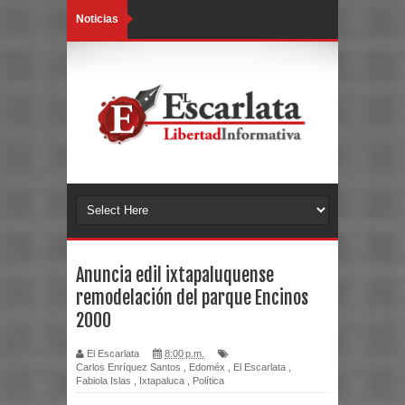
Noticias
Loading...
Anuncia edil ixtapaluquense
remodelación del parque Encinos
2000
El Escarlata
8:00 p.m.
Carlos Enríquez Santos
,
Edoméx
,
El Escarlata
,
Fabiola Islas
,
Ixtapaluca
,
Política