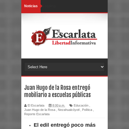
Noticias
Loading...
Juan Hugo de la Rosa entregó
mobiliario a escuelas públicas
El Escarlata
8:00 p.m.
Educación
,
Juan Hugo de la Rosa
,
Nezahualcóyotl
,
Política
,
Reporte Escarlata
El edil entregó poco más