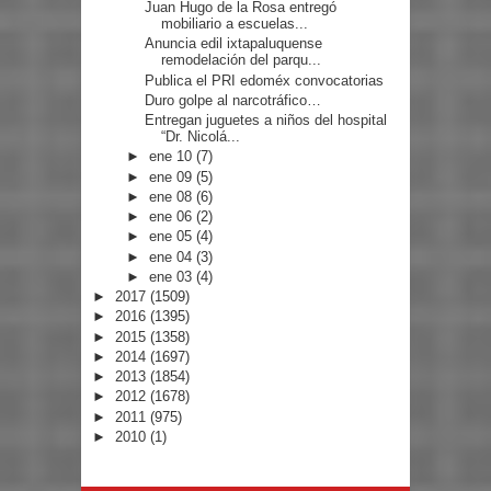
Juan Hugo de la Rosa entregó
mobiliario a escuelas...
Anuncia edil ixtapaluquense
remodelación del parqu...
Publica el PRI edoméx convocatorias
Duro golpe al narcotráfico…
Entregan juguetes a niños del hospital
“Dr. Nicolá...
►
ene 10
(7)
►
ene 09
(5)
►
ene 08
(6)
►
ene 06
(2)
►
ene 05
(4)
►
ene 04
(3)
►
ene 03
(4)
►
2017
(1509)
►
2016
(1395)
►
2015
(1358)
►
2014
(1697)
►
2013
(1854)
►
2012
(1678)
►
2011
(975)
►
2010
(1)