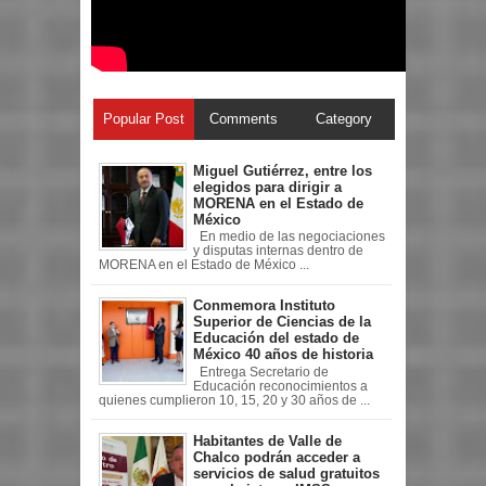
Popular Post
Comments
Category
Miguel Gutiérrez, entre los
elegidos para dirigir a
MORENA en el Estado de
México
En medio de las negociaciones
y disputas internas dentro de
MORENA en el Estado de México ...
Conmemora Instituto
Superior de Ciencias de la
Educación del estado de
México 40 años de historia
Entrega Secretario de
Educación reconocimientos a
quienes cumplieron 10, 15, 20 y 30 años de ...
Habitantes de Valle de
Chalco podrán acceder a
servicios de salud gratuitos