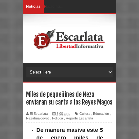
Noticias
Loading...
Miles de pequeñines de Neza
enviaran su carta a los Reyes Magos
El Escarlata
8:00 a.m.
Cultura
,
Educación
,
Nezahualcóyotl
,
Política
,
Reporte Escarlata
De manera masiva este 5
de enero miles de