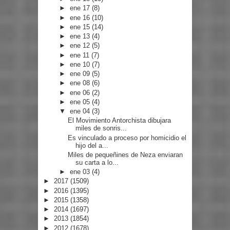
►
ene 17
(8)
►
ene 16
(10)
►
ene 15
(14)
►
ene 13
(4)
►
ene 12
(5)
►
ene 11
(7)
►
ene 10
(7)
►
ene 09
(5)
►
ene 08
(6)
►
ene 06
(2)
►
ene 05
(4)
▼
ene 04
(3)
El Movimiento Antorchista dibujara
miles de sonris...
Es vinculado a proceso por homicidio el
hijo del a...
Miles de pequeñines de Neza enviaran
su carta a lo...
►
ene 03
(4)
►
2017
(1509)
►
2016
(1395)
►
2015
(1358)
►
2014
(1697)
►
2013
(1854)
►
2012
(1678)