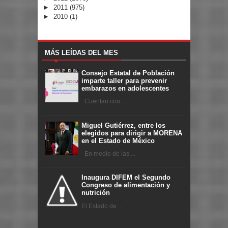
►
2011
(975)
►
2010
(1)
MÁS LEÍDAS DEL MES
Consejo Estatal de Población
imparte taller para prevenir
embarazos en adolescentes
Cuentan con ...
Miguel Gutiérrez, entre los
elegidos para dirigir a MORENA
en el Estado de México
En medio de las ...
Inaugura DIFEM el Segundo
Congreso de alimentación y
nutrición
El Estado de ...