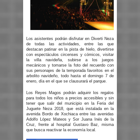
Los asistentes podrán disfrutar en Diverti Neza
de todas las actividades, entre las que
destacan patinar en la pista de hielo, divertirse
con espectáculos circenses y cómicos, visitar
la villa navideña, subirse a los juegos
mecánicos y tomarse la foto del recuerdo con
sus personajes de la temporada favoritos en el
arbolito navideño, todo hasta el domingo 7 de
enero, día en el que se clausurará el parque.
Los Reyes Magos podrán adquirir los regalos
para todos los niños a precios accesibles y sin
tener que salir del municipio en la Feria del
Juguete Neza 2018, que está instalada en la
avenida Bordo de Xochiaca entre las avenidas
Adolfo López Mateos y Sor Juana Inés de la
Cruz, frente al hospital Gustavo Baz, misma
que busca reactivar la economía local.