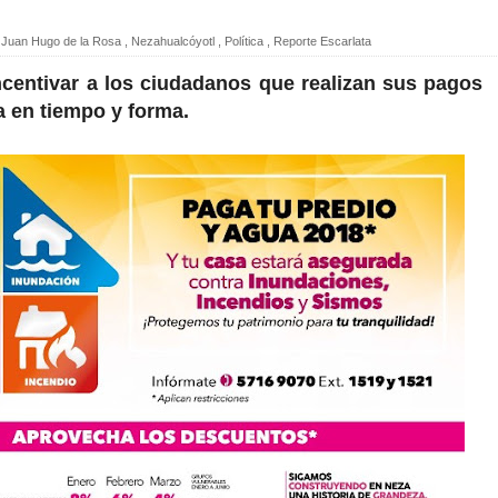
Juan Hugo de la Rosa
,
Nezahualcóyotl
,
Política
,
Reporte Escarlata
incentivar a los ciudadanos que realizan sus pagos
a en tiempo y forma.