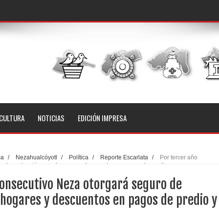
CULTURA
NOTICIAS
EDICIÓN IMPRESA
sa
/
Nezahualcóyotl
/
Política
/
Reporte Escarlata
/
Por tercer año
o de protección para hogares y descuentos en pagos de predio y agua
consecutivo Neza otorgará seguro de
 hogares y descuentos en pagos de predio y