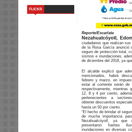
FLICKR
Reporte/Escarlata
Nezahualcóyotl, Edom
ciudadanos que realizan sus
de la Rosa García anunció q
seguro de protección total, 
sismos e inundaciones, adem
de diciembre del 2018, ya que
El alcalde explicó que ade
mencionados, habrá descu
febrero y marzo, en impues
estar al corriente serán de
respectivamente, mientras 
12, 8 y 4 por ciento, adem
pertenecientes a sectore
obtener descuentos especial
hasta un 50 por ciento.
“El hecho de brindar el segur
de mucha importancia par
Nezahualcóyotl, ya que
presentaron fuertes ll
inundaciones en diversas c