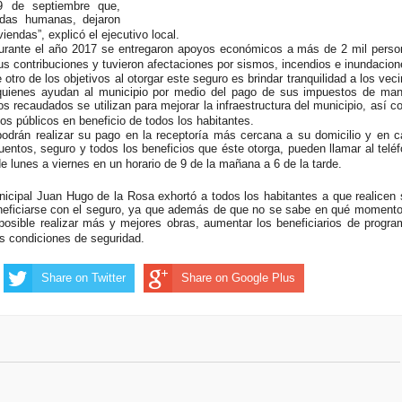
9 de septiembre que,
idas humanas, dejaron
iendas”, explicó el ejecutivo local.
durante el año 2017 se entregaron apoyos económicos a más de 2 mil pers
us contribuciones y tuvieron afectaciones por sismos, incendios e inundacion
otro de los objetivos al otorgar este seguro es brindar tranquilidad a los vec
 quienes ayudan al municipio por medio del pago de sus impuestos de man
s recaudados se utilizan para mejorar la infraestructura del municipio, así 
os públicos en beneficio de todos los habitantes.
odrán realizar su pago en la receptoría más cercana a su domicilio y en 
entos, seguro y todos los beneficios que éste otorga, pueden llamar al telé
 lunes a viernes en un horario de 9 de la mañana a 6 de la tarde.
nicipal Juan Hugo de la Rosa exhortó a todos los habitantes a que realicen
neficiarse con el seguro, ya que además de que no se sabe en qué moment
 posible realizar más y mejores obras, aumentar los beneficiarios de progr
s condiciones de seguridad.
Share on Twitter
Share on Google Plus