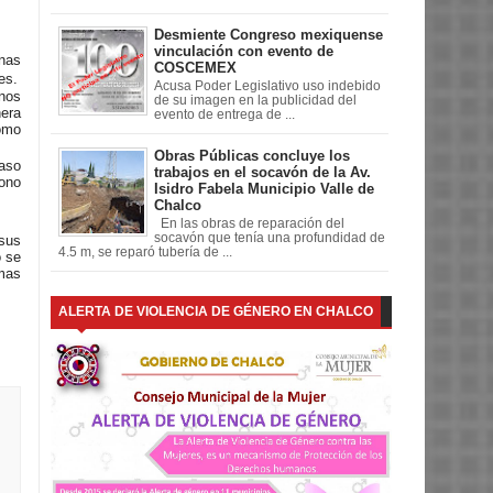
Desmiente Congreso mexiquense
vinculación con evento de
onas
COSCEMEX
es.
Acusa Poder Legislativo uso indebido
inos
de su imagen en la publicidad del
era
evento de entrega de ...
como
Obras Públicas concluye los
caso
trabajos en el socavón de la Av.
fono
Isidro Fabela Municipio Valle de
Chalco
En las obras de reparación del
socavón que tenía una profundidad de
 sus
4.5 m, se reparó tubería de ...
o se
amas
ALERTA DE VIOLENCIA DE GÉNERO EN CHALCO