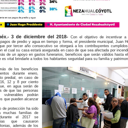
éx.- 3 de diciembre del 2018-
Con el objetivo de incentivar a
 pagos de predio y agua en tiempo y forma, el presidente municipal, Juan 
ue por tercer año consecutivo se otorgará a los contribuyentes cumplido
con el cual su casa estará asegurada en caso de que sea afectada por incend
ás de un apoyo en gastos funerarios, beneficios que serán válidos hasta e
 es vital brindarle a todos los habitantes seguridad para su familia y patrimon
más de los beneficios
entos durante enero,
to predial, en caso de
 16, 12 y 8 por ciento
que, en agua serán de
ás de que las personas
s vulnerables podrán
es que pueden alcanzar
o de protección ha sido
a muchas familias de
 durante el 2017 se
uvias que causaron
olonias, además de los