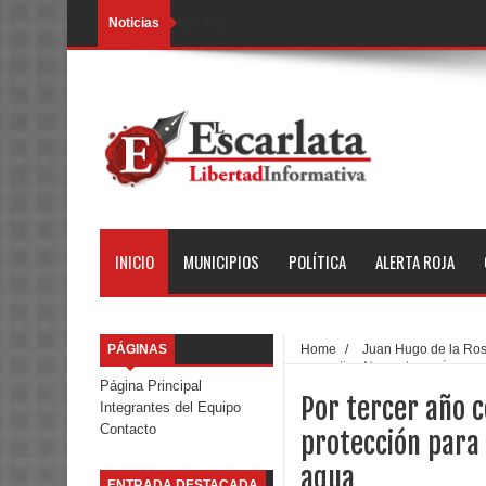
Noticias
Loading...
INICIO
MUNICIPIOS
POLÍTICA
ALERTA ROJA
PÁGINAS
Home
/
Juan Hugo de la Ro
consecutivo Neza otorgará segur
Página Principal
Por tercer año 
Integrantes del Equipo
Contacto
protección para
agua
ENTRADA DESTACADA