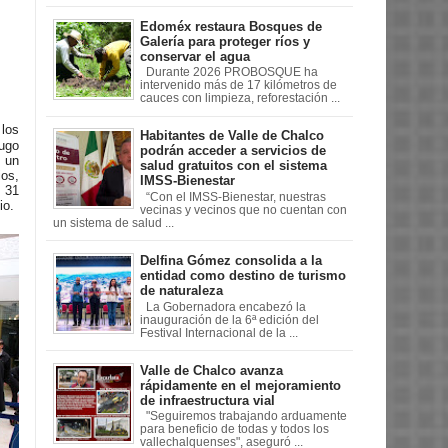
Edoméx restaura Bosques de
Galería para proteger ríos y
conservar el agua
Durante 2026 PROBOSQUE ha
intervenido más de 17 kilómetros de
cauces con limpieza, reforestación ...
 los
Habitantes de Valle de Chalco
Hugo
podrán acceder a servicios de
s un
salud gratuitos con el sistema
ios,
IMSS-Bienestar
l 31
“Con el IMSS-Bienestar, nuestras
io.
vecinas y vecinos que no cuentan con
un sistema de salud ...
Delfina Gómez consolida a la
entidad como destino de turismo
de naturaleza
La Gobernadora encabezó la
inauguración de la 6ª edición del
Festival Internacional de la ...
Valle de Chalco avanza
rápidamente en el mejoramiento
de infraestructura vial
"Seguiremos trabajando arduamente
para beneficio de todas y todos los
vallechalquenses", aseguró ...