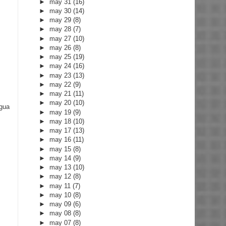
►
may 31
(16)
►
may 30
(14)
►
may 29
(8)
►
may 28
(7)
►
may 27
(10)
►
may 26
(8)
►
may 25
(19)
►
may 24
(16)
►
may 23
(13)
►
may 22
(9)
►
may 21
(11)
►
may 20
(10)
igua
►
may 19
(9)
►
may 18
(10)
►
may 17
(13)
►
may 16
(11)
►
may 15
(8)
►
may 14
(9)
►
may 13
(10)
►
may 12
(8)
►
may 11
(7)
►
may 10
(8)
►
may 09
(6)
►
may 08
(8)
►
may 07
(8)