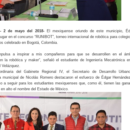
- 2 de mayo del 2018-
El mexiquense oriundo de este municipio, Éd
lugar en el concurso “RUNIBOT”, torneo internacional de robótica para colegi
os celebrado en Bogotá, Colombia.
mpulsa a inspirar a mis compañeros para que se desarrollen en el ámb
en la robótica y maker”, señaló el estudiante de Ingeniería Mecatrónica e
l Velázquez.
ordinaria del Gabinete Regional IV, el Secretario de Desarrollo Urban
ta municipal de Nicolás Romero destacaron el esfuerzo de Édgar Hernánde
o a seguir para los estudiantes mexiquenses que, como él, tienen las gan
 en alto el nombre del Estado de México.