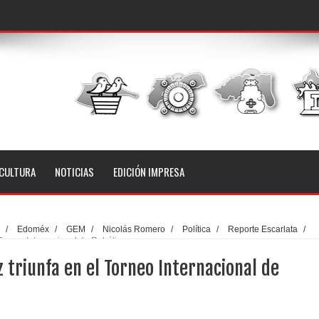
CULTURA
NOTICIAS
EDICIÓN IMPRESA
/
Edoméx
/
GEM
/
Nicolás Romero
/
Política
/
Reporte Escarlata
/
Torneo Internacional de Robótica
triunfa en el Torneo Internacional de