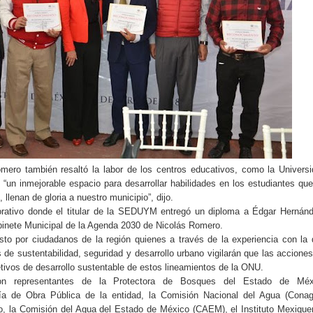
mero también resaltó la labor de los centros educativos, como la Univers
 “un inmejorable espacio para desarrollar habilidades en los estudiantes que
 llenan de gloria a nuestro municipio”, dijo.
rativo donde el titular de la SEDUYM entregó un diploma a Édgar Hernánd
abinete Municipal de la Agenda 2030 de Nicolás Romero.
to por ciudadanos de la región quienes a través de la experiencia con la
 de sustentabilidad, seguridad y desarrollo urbano vigilarán que las accione
jetivos de desarrollo sustentable de estos lineamientos de la ONU.
ron representantes de la Protectora de Bosques del Estado de Méx
a de Obra Pública de la entidad, la Comisión Nacional del Agua (Conag
, la Comisión del Agua del Estado de México (CAEM), el Instituto Mexiqu