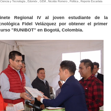
Ciencia y Tecnología
,
Edoméx
,
GEM
,
Nicolás Romero
,
Política
,
Reporte Escarlata
nete Regional IV al joven estudiante de la
cnológica Fidel Velázquez por obtener el primer
ncurso "RUNIBOT" en Bogotá, Colombia.