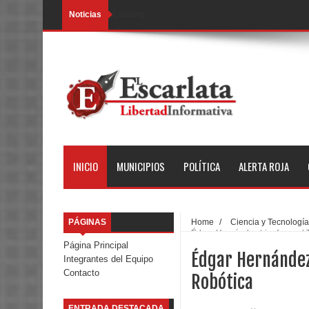
Noticias
Loading...
INICIO
MUNICIPIOS
POLÍTICA
ALERTA ROJA
PÁGINAS
Home
/
Ciencia y Tecnología
Édgar Hernández triunfa en el 
Página Principal
Édgar Hernández 
Integrantes del Equipo
Contacto
Robótica
ENTRADA DESTACADA