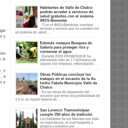
Habitantes de Valle de Chalco
podrán acceder a servicios de
salud gratuitos con el sistema
IMSS-Bienestar
“Con el IMSS-Bienestar, nuestras
vecinas y vecinos que no cuentan con
gar
un sistema de salud ...
os y
Edoméx restaura Bosques de
Galería para proteger ríos y
conservar el agua
ito
Durante 2026 PROBOSQUE ha
n la
intervenido más de 17 kilómetros de
cauces con limpieza, reforestación ...
o y
Obras Públicas concluye los
z, a
trabajos en el socavón de la Av.
as y
Isidro Fabela Municipio Valle de
Chalco
En las obras de reparación del
socavón que tenía una profundidad de
4.5 m, se reparó tubería de ...
San Lorenzo Tlamimilolpan
cumple 350 años de tradición
Los bailables de las Marotas son todo
un espectáculo, el cual trasporta a
propios y extraños por ...