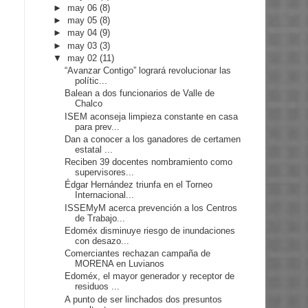
►
may 06
(8)
►
may 05
(8)
►
may 04
(9)
►
may 03
(3)
▼
may 02
(11)
“Avanzar Contigo” logrará revolucionar las
polític...
Balean a dos funcionarios de Valle de
Chalco
ISEM aconseja limpieza constante en casa
para prev...
Dan a conocer a los ganadores de certamen
estatal ...
Reciben 39 docentes nombramiento como
supervisores...
Édgar Hernández triunfa en el Torneo
Internacional...
ISSEMyM acerca prevención a los Centros
de Trabajo...
Edoméx disminuye riesgo de inundaciones
con desazo...
Comerciantes rechazan campaña de
MORENA en Luvianos
Edoméx, el mayor generador y receptor de
residuos ...
A punto de ser linchados dos presuntos